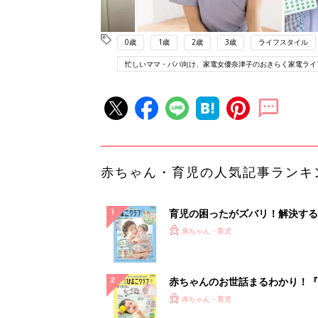
0歳
1歳
2歳
3歳
ライフスタイル
忙しいママ・パパ向け、家電女優奈津子のおきらく家電ライ
赤ちゃん・育児の人気記事ランキ
育児の困ったがズバリ！解決する
『ひよこクラブ 夏号』 4カ月～
赤ちゃん・育児
になるまで、育児に役立つ情報が
ぱい！
赤ちゃんのお世話まるわかり！『
てのひよこクラブ 夏号』〈巻頭
赤ちゃん・育児
集〉初めての授乳がうまくいく！