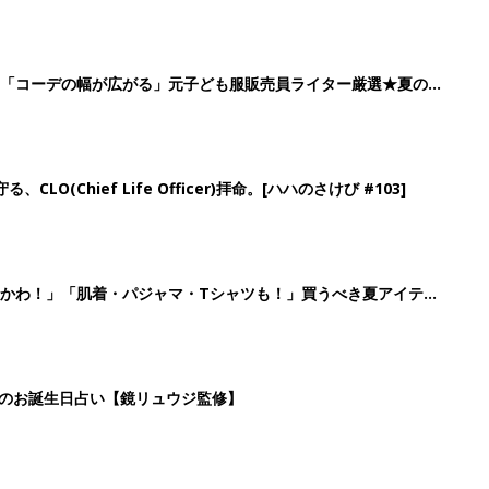
」「コーデの幅が広がる」元子ども服販売員ライター厳選★夏のバ
LO(Chief Life Officer)拝命。[ハハのさけび #103]
かわ！」「肌着・パジャマ・Tシャツも！」買うべき夏アイテム
日のお誕生日占い【鏡リュウジ監修】