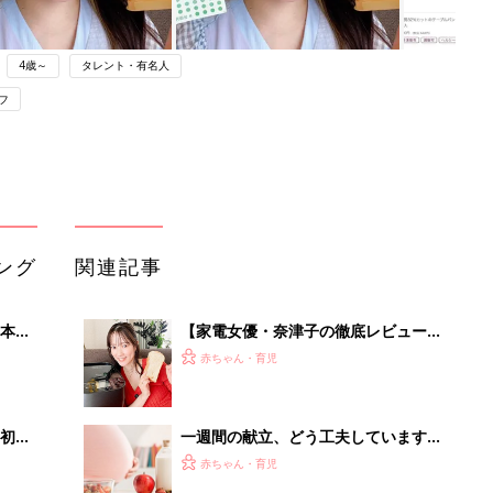
4歳～
タレント・有名人
フ
ング
関連記事
本
【家電女優・奈津子の徹底レビュー】
2才
絶品！低糖質パン&生食パンを実現。
赤ちゃん・育児
いっ
パナの最新ホームベーカリーは食卓の
救世主だった
初め
一週間の献立、どう工夫しています
大特
か？－"まいにちのたまひよ"に寄せら
赤ちゃん・育児
 お
れた投稿