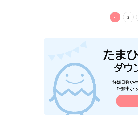
<
3
妊娠日数や
妊娠中か