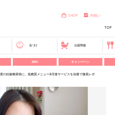
SHOP
内祝い
TOP
き
名づけ
出産準備
SNS
キャンペーン
度の妊娠糖尿病に。低糖質メニュー&宅食サービスを自腹で徹底レポ