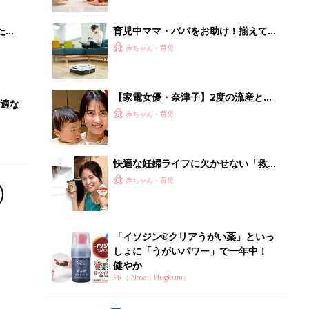
ブル
たま
育児中ママ・パパをお助け！揃えてお
きたい家電5選
赤ちゃん・育児
【家電女優・奈津子】2度の流産と不
適な
育症を経ての出産を振り返り。2歳児
赤ちゃん・育児
の育児や、仕事との両立は？
快適な妊婦ライフに欠かせない「救世
主家電ベスト3」を家電女優・奈津子
赤ちゃん・育児
が熱弁
「イソジン®クリアうがい薬」といっ
しょに「うがいパワー」で一年中！
健やか
PR（iNova｜Hugkum）