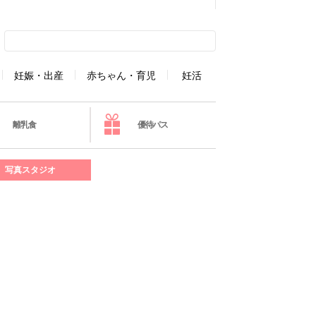
妊娠・出産
赤ちゃん・育児
妊活
離乳食
優待パス
写真スタジオ