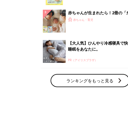
っぱい・ミルクの基本と夏のトラ
解決テク
赤ちゃんが生まれたら！2冊の「
ひよ」
赤ちゃん・育児
【大人気】ひんやり冷感寝具で快
睡眠をあなたに。
PR（アイリスプラザ）
ランキングをもっと見る