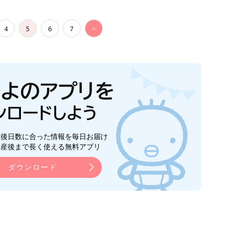
4
5
6
7
>
生後日数に合った情報を毎日お届け
ら産後まで長く使える無料アプリ
ダウンロード