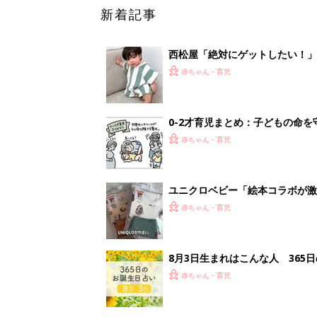
新着記事
西松屋「絶対にゲットしたい！
ズりアイテム5選
赤ちゃん・育児
0-2才育児まとめ：子どもの命を守る、C
赤ちゃん・育児
ユニクロベビー「絵本コラボが激
5選
赤ちゃん・育児
8月3日生まれはこんな人 365
赤ちゃん・育児