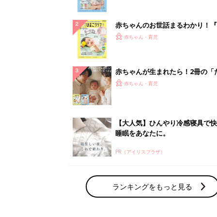
ぱい！
赤ちゃんのお世話まるわかり！『
てのひよこクラブ 夏号』〈巻頭
赤ちゃん・育児
集〉初めての授乳がうまくいく！
っぱい・ミルクの基本と夏のトラ
解決テク
赤ちゃんが生まれたら！2冊の「
ひよ」
赤ちゃん・育児
【大人気】ひんやり冷感寝具で快
睡眠をあなたに。
PR（アイリスプラザ）
ランキングをもっと見る