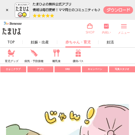
×
内祝い
SHOP
メニュー
TOP
妊娠・出産
赤ちゃん・育児
妊活
育児グッズ
病気・予防接種
離乳食
優待パス
ひよこクラブ
アプリ
SNS
キャンペーン
写真スタジオ