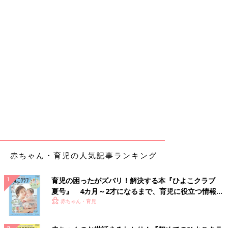
赤ちゃん・育児の人気記事ランキング
育児の困ったがズバリ！解決する本『ひよこクラブ
夏号』 4カ月～2才になるまで、育児に役立つ情報が
いっぱい！
赤ちゃん・育児