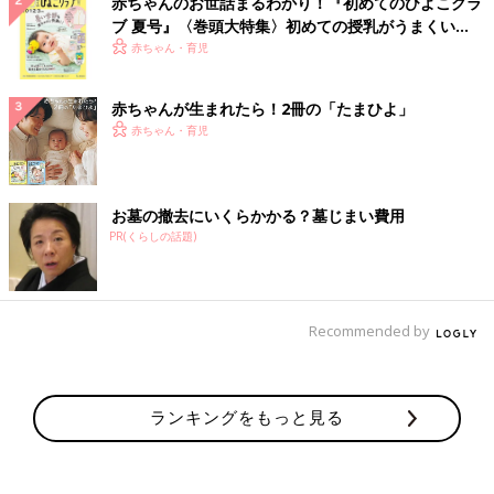
赤ちゃんのお世話まるわかり！『初めてのひよこクラ
ブ 夏号』〈巻頭大特集〉初めての授乳がうまくい
く！ おっぱい・ミルクの基本と夏のトラブル 解決テ
赤ちゃん・育児
ク
赤ちゃんが生まれたら！2冊の「たまひよ」
赤ちゃん・育児
お墓の撤去にいくらかかる？墓じまい費用
PR(くらしの話題)
Recommended by
ランキングをもっと見る