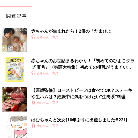
関連記事
赤ちゃんが生まれたら！2冊の「たまひよ」
赤ちゃん・育児
赤ちゃんのお世話まるわかり！『初めてのひよこクラ
ブ 夏号』〈巻頭大特集〉初めての授乳がうまくい
く！ おっぱい・ミルクの基本と夏のトラブル 解決テ
赤ちゃん・育児
ク
【医師監修】ローストビーフは食べてOK？ステーキ
や生ハムは？妊娠中に気をつけたい“生肉系”料理
赤ちゃん・育児
はむちゃんと次女[10年ぶりに出産しました#221]
赤ちゃん・育児