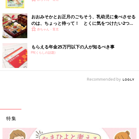
ク
おおみそかとお正月のごちそう、乳幼児に食べさせる
のは、ちょっと待って！ とくに気をつけたい2つの
食材【管理栄養士】
赤ちゃん・育児
もらえる年金25万円以下の人が知るべき事
PR(くらしの話題)
Recommended by
特集
【ワクチン接種できるものも】妊婦の感染症対策、知っておいて！