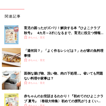
関連記事
育児の困ったがズバリ！解決する本『ひよこクラブ
秋号』 4カ月～2才になるまで、育児に役立つ情報が
いっぱい！
赤ちゃん・育児
「週何回？」「よく作るレシピは？」わが家の魚料理
事情
赤ちゃん・育児
面倒な揚げ物、洗い物、肉の下処理…。省いても問題
ない料理や家事は？
赤ちゃん・育児
赤ちゃんのお世話まるわかり！『初めてのひよこクラ
ブ 夏号』〈巻頭大特集〉初めての授乳がうまくい
く！ おっぱい・ミルクの基本と夏のトラブル 解決テ
赤ちゃん・育児