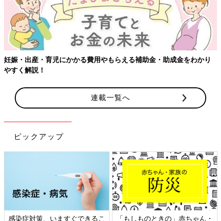
連載一覧へ
ピックアップ
・
日本外来小児科学会リーフレッ
六星占術 細木かおりさんの人