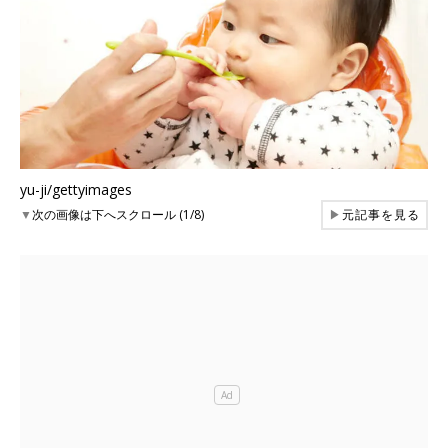
yu-ji/gettyimages
▼
次の画像は下へスクロール (1/8)
▶
元記事を見る