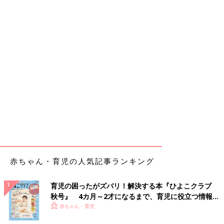
赤ちゃん・育児の人気記事ランキング
育児の困ったがズバリ！解決する本『ひよこクラブ
秋号』 4カ月～2才になるまで、育児に役立つ情報が
いっぱい！
赤ちゃん・育児