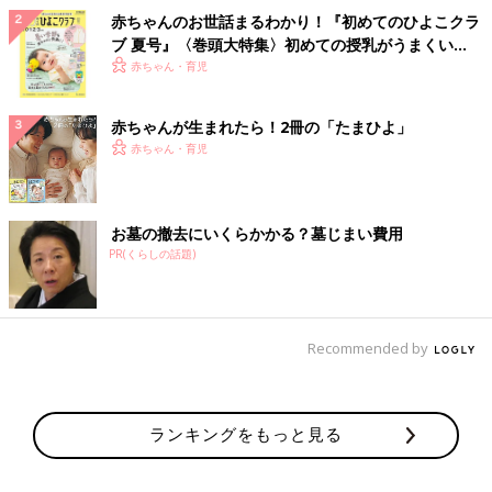
赤ちゃんのお世話まるわかり！『初めてのひよこクラ
ブ 夏号』〈巻頭大特集〉初めての授乳がうまくい
く！ おっぱい・ミルクの基本と夏のトラブル 解決テ
赤ちゃん・育児
ク
赤ちゃんが生まれたら！2冊の「たまひよ」
赤ちゃん・育児
お墓の撤去にいくらかかる？墓じまい費用
PR(くらしの話題)
Recommended by
ランキングをもっと見る