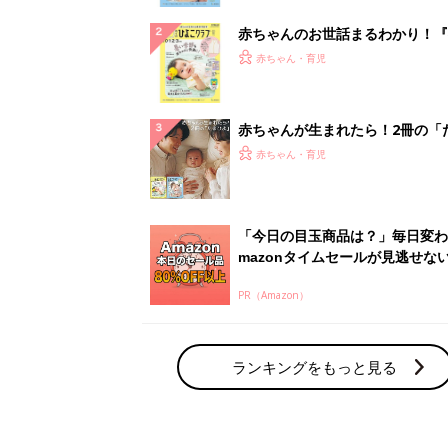
ぱい！
赤ちゃんのお世話まるわかり！『
てのひよこクラブ 夏号』〈巻頭
赤ちゃん・育児
集〉初めての授乳がうまくいく！
っぱい・ミルクの基本と夏のトラ
解決テク
赤ちゃんが生まれたら！2冊の「
ひよ」
赤ちゃん・育児
「今日の目玉商品は？」毎日変わ
mazonタイムセールが見逃せな
PR（Amazon）
ランキングをもっと見る