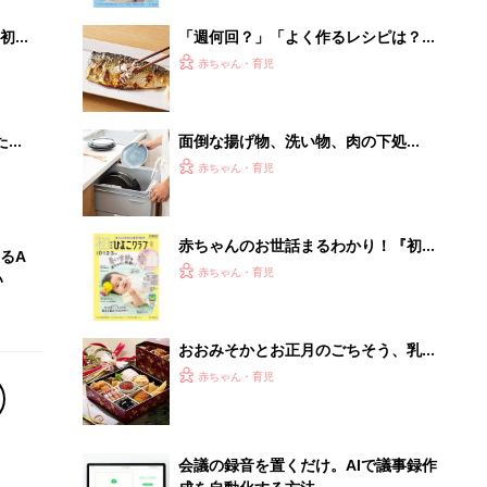
ぱい！
初め
「週何回？」「よく作るレシピは？」
大特
わが家の魚料理事情
赤ちゃん・育児
 お
ブル
たま
面倒な揚げ物、洗い物、肉の下処
理…。省いても問題ない料理や家事
赤ちゃん・育児
は？
赤ちゃんのお世話まるわかり！『初め
るA
てのひよこクラブ 夏号』〈巻頭大特
赤ちゃん・育児
い
集〉初めての授乳がうまくいく！ お
っぱい・ミルクの基本と夏のトラブル
解決テク
おおみそかとお正月のごちそう、乳幼
児に食べさせるのは、ちょっと待っ
赤ちゃん・育児
て！ とくに気をつけたい2つの食材
【管理栄養士】
会議の録音を置くだけ。AIで議事録作