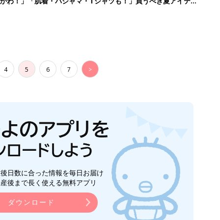
かわ！」「肌着・パジャマ・Tシャツも！」買うべき夏アイテム
4
5
6
7
>
生後日数に合った情報を毎日お届け
ら産後まで長く使える無料アプリ
ダウンロード