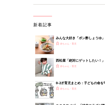
新着記事
みんな大好き「ポン酢しょうゆ
養学的にも最高⁉
赤ちゃん・育児
西松屋「絶対にゲットしたい！
ズりアイテム5選
赤ちゃん・育児
0-2才育児まとめ：子どもの命を守る、C
赤ちゃん・育児