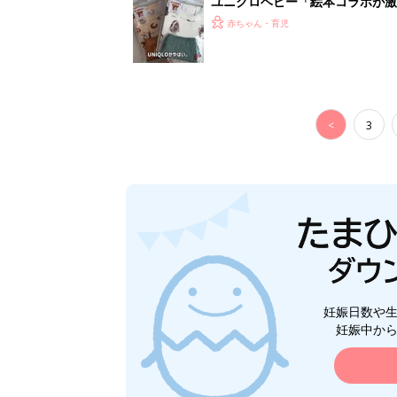
ユニクロベビー「絵本コラボが激
5選
赤ちゃん・育児
<
3
妊娠日数や
妊娠中か