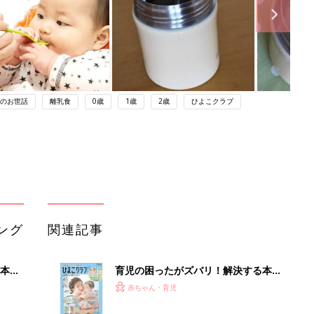
のお世話
離乳食
0歳
1歳
2歳
ひよこクラブ
ング
関連記事
本
育児の困ったがズバリ！解決する本
2才
『ひよこクラブ 夏号』 4カ月～2才
赤ちゃん・育児
いっ
になるまで、育児に役立つ情報がいっ