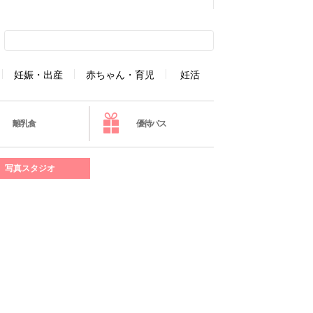
妊娠・出産
赤ちゃん・育児
妊活
離乳食
優待パス
写真スタジオ