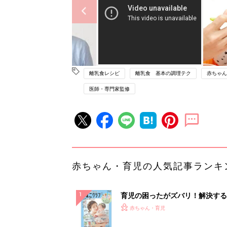
離乳食レシピ
離乳食 基本の調理テク
赤ちゃん
医師・専門家監修
赤ちゃん・育児の人気記事ランキ
育児の困ったがズバリ！解決する
『ひよこクラブ 夏号』 4カ月～
赤ちゃん・育児
になるまで、育児に役立つ情報が