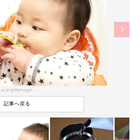
yu-ji/gettyimages
記事へ戻る