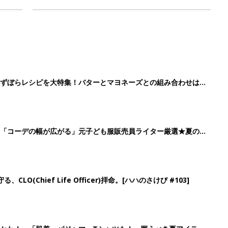
」ずぼらレシピを大特集！バターとマヨネーズとの組み合わせは栄
」「コーデの幅が広がる」元子ども服販売員ライター厳選★夏のバ
LO(Chief Life Officer)拝命。[ハハのさけび #103]