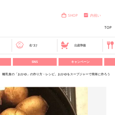
SHOP
内祝い
TOP
き
名づけ
出産準備
SNS
キャンペーン
離乳食の「おかゆ」の作り方・レシピ。おかゆをスープジャーで簡単に作ろう