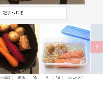
記事へ戻る
のお世話
離乳食
0歳
1歳
2歳
ひよこクラブ