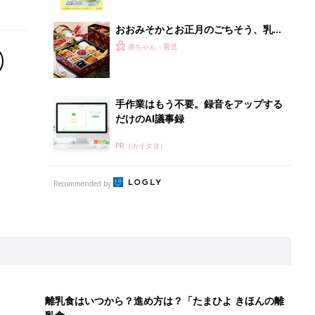
っぱい・ミルクの基本と夏のトラブル
解決テク
おおみそかとお正月のごちそう、乳幼
児に食べさせるのは、ちょっと待っ
赤ちゃん・育児
て！ とくに気をつけたい2つの食材
【管理栄養士】
手作業はもう不要。録音をアップする
だけのAI議事録
PR（カイタヨ）
Recommended by
離乳食はいつから？進め方は？「たまひよ きほんの離