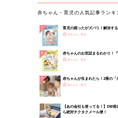
赤ちゃん・育児の人気記事ランキ
育児の困ったがズバリ！解決する
『ひよこクラブ 夏号』 4カ月～
赤ちゃん・育児
になるまで、育児に役立つ情報が
ぱい！
赤ちゃんのお世話まるわかり！『
てのひよこクラブ 夏号』〈巻頭
赤ちゃん・育児
集〉初めての授乳がうまくいく！
っぱい・ミルクの基本と夏のトラ
解決テク
赤ちゃんが生まれたら！2冊の「
ひよ」
赤ちゃん・育児
【あの会社も使ってる！】DM発
ら絶対チクタクメール便！