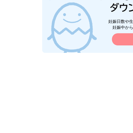
妊娠日数や
妊娠中か