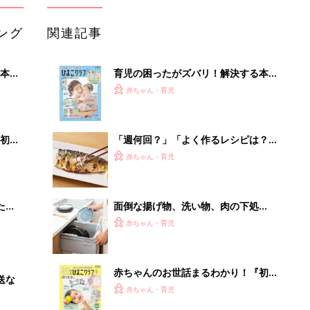
ング
関連記事
本
育児の困ったがズバリ！解決する本
2才
『ひよこクラブ 秋号』 4カ月～2才
赤ちゃん・育児
いっ
になるまで、育児に役立つ情報がいっ
ぱい！
初め
「週何回？」「よく作るレシピは？」
大特
わが家の魚料理事情
赤ちゃん・育児
 お
ブル
たま
面倒な揚げ物、洗い物、肉の下処
理…。省いても問題ない料理や家事
赤ちゃん・育児
は？
赤ちゃんのお世話まるわかり！『初め
送な
てのひよこクラブ 夏号』〈巻頭大特
赤ちゃん・育児
集〉初めての授乳がうまくいく！ お