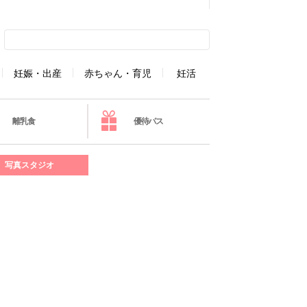
妊娠・出産
赤ちゃん・育児
妊活
離乳食
優待パス
写真スタジオ