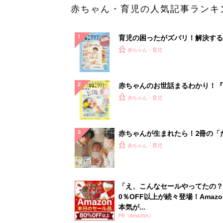
赤ちゃん・育児の人気記事ランキ
育児の困ったがズバリ！解決する
『ひよこクラブ 秋号』 4カ月～
赤ちゃん・育児
になるまで、育児に役立つ情報が
ぱい！
赤ちゃんのお世話まるわかり！『
てのひよこクラブ 夏号』〈巻頭
赤ちゃん・育児
集〉初めての授乳がうまくいく！
っぱい・ミルクの基本と夏のトラ
解決テク
赤ちゃんが生まれたら！2冊の「
ひよ」
赤ちゃん・育児
「え、こんなセールやってたの？
0％OFF以上が続々登場！Amazo
本気が...
PR（Amazon）