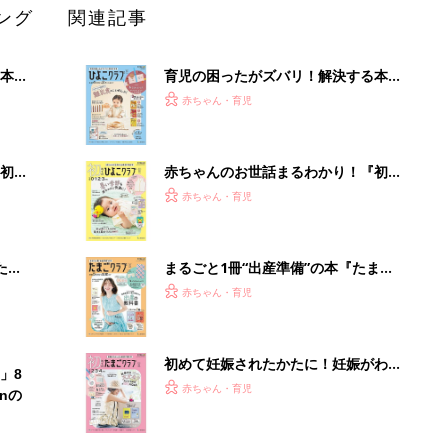
ング
関連記事
本
育児の困ったがズバリ！解決する本
2才
『ひよこクラブ 秋号』 4カ月～2才
赤ちゃん・育児
いっ
になるまで、育児に役立つ情報がいっ
ぱい！
初め
赤ちゃんのお世話まるわかり！『初め
大特
てのひよこクラブ 夏号』〈巻頭大特
赤ちゃん・育児
 お
集〉初めての授乳がうまくいく！ お
ブル
っぱい・ミルクの基本と夏のトラブル
解決テク
たま
まるごと1冊“出産準備”の本『たまご
クラブ 夏号』〈スペシャル大特集〉
赤ちゃん・育児
夫婦で予習する 出産の教科書
初めて妊娠されたかたに！妊娠がわか
」8
ったら最初に読む本『初めてのたまご
赤ちゃん・育児
nの
クラブ 夏号』