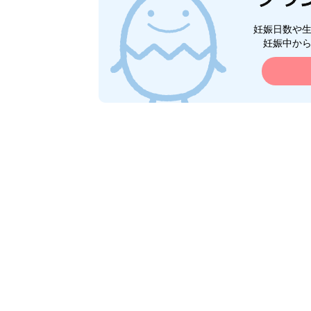
妊娠日数や
妊娠中か