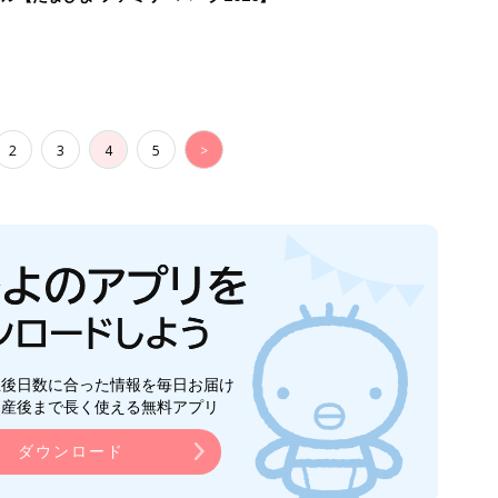
2
3
4
5
>
生後日数に合った情報を毎日お届け
ら産後まで長く使える無料アプリ
ダウンロード