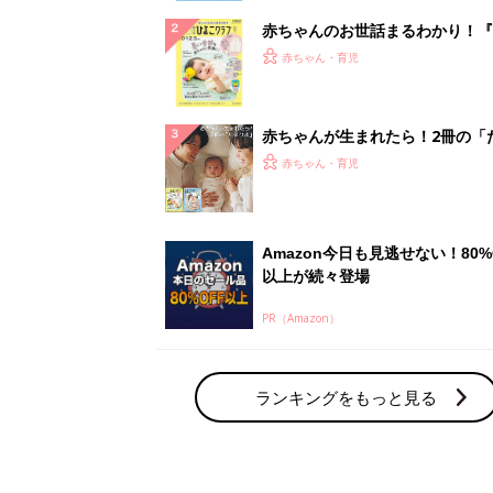
赤ちゃんのお世話まるわかり！『
てのひよこクラブ 夏号』〈巻頭
赤ちゃん・育児
集〉初めての授乳がうまくいく！
っぱい・ミルクの基本と夏のトラ
解決テク
赤ちゃんが生まれたら！2冊の「
ひよ」
赤ちゃん・育児
Amazon今日も見逃せない！80%
以上が続々登場
PR（Amazon）
ランキングをもっと見る