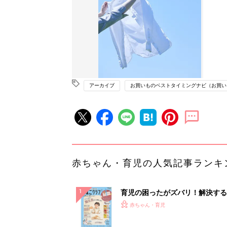
アーカイブ
お買いものベストタイミングナビ（お買いも
赤ちゃん・育児の人気記事ランキ
育児の困ったがズバリ！解決する
『ひよこクラブ 秋号』 4カ月～
赤ちゃん・育児
になるまで、育児に役立つ情報が
ぱい！