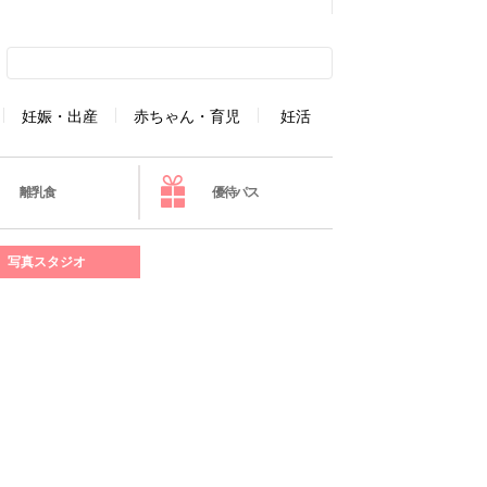
妊娠・出産
赤ちゃん・育児
妊活
離乳食
優待パス
写真スタジオ