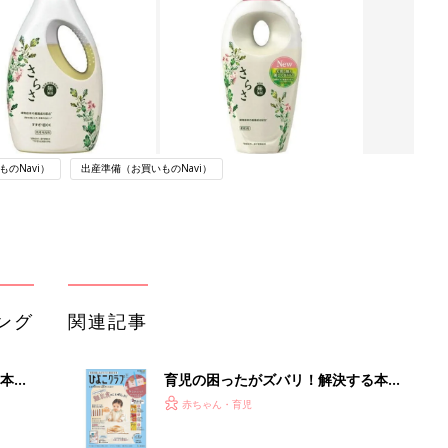
のNavi）
出産準備（お買いものNavi）
ング
関連記事
本
育児の困ったがズバリ！解決する本
2才
『ひよこクラブ 秋号』 4カ月～2才
赤ちゃん・育児
いっ
になるまで、育児に役立つ情報がいっ
ぱい！