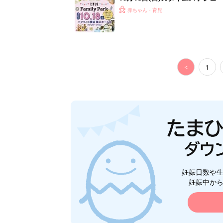
赤ちゃん・育児
<
1
妊娠日数や
妊娠中か