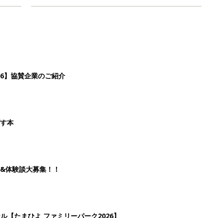
26】協賛企業のご紹介
ばす本
&体験談大募集！！
ール【たまひよ ファミリーパーク2026】