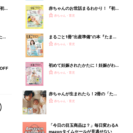
初め
赤ちゃんのお世話まるわかり！『初め
大特
てのひよこクラブ 夏号』〈巻頭大特
赤ちゃん・育児
 お
集〉初めての授乳がうまくいく！ お
ブル
っぱい・ミルクの基本と夏のトラブル
解決テク
たま
まるごと1冊“出産準備”の本『たまご
クラブ 夏号』〈スペシャル大特集〉
赤ちゃん・育児
夫婦で予習する 出産の教科書
初めて妊娠されたかたに！妊娠がわか
OFF
ったら最初に読む本『初めてのたまご
赤ちゃん・育児
クラブ 夏号』
赤ちゃんが生まれたら！2冊の「たま
ひよ」
赤ちゃん・育児
「今日の目玉商品は？」毎日変わるA
mazonタイムセールが見逃せない