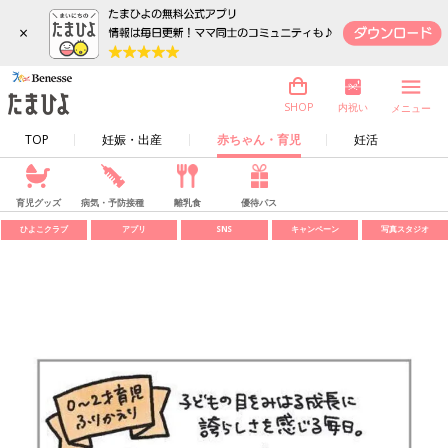
×
内祝い
SHOP
メニュー
TOP
妊娠・出産
赤ちゃん・育児
妊活
育児グッズ
病気・予防接種
離乳食
優待パス
ひよこクラブ
アプリ
SNS
キャンペーン
写真スタジオ