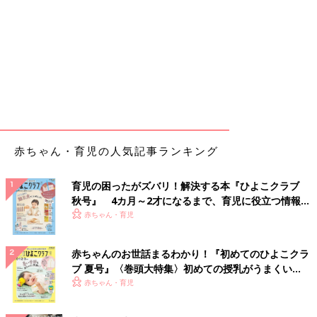
赤ちゃん・育児の人気記事ランキング
育児の困ったがズバリ！解決する本『ひよこクラブ
秋号』 4カ月～2才になるまで、育児に役立つ情報が
いっぱい！
赤ちゃん・育児
赤ちゃんのお世話まるわかり！『初めてのひよこクラ
ブ 夏号』〈巻頭大特集〉初めての授乳がうまくい
く！ おっぱい・ミルクの基本と夏のトラブル 解決テ
赤ちゃん・育児
ク