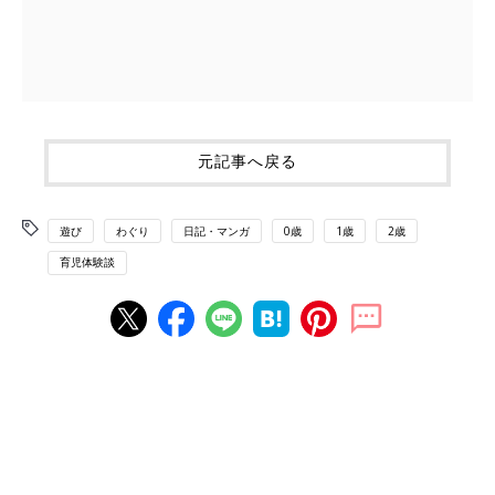
元記事へ戻る
遊び
わぐり
日記・マンガ
0歳
1歳
2歳
育児体験談