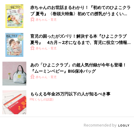
赤ちゃんのお世話まるわかり！『初めてのひよこクラ
ブ 夏号』〈巻頭大特集〉初めての授乳がうまくい
く！ おっぱい・ミルクの基本と夏のトラブル 解決テ
赤ちゃん・育児
ク
育児の困ったがズバリ！解決する本『ひよこクラブ
夏号』 4カ月～2才になるまで、育児に役立つ情報が
いっぱい！
赤ちゃん・育児
あの「ひよこクラブ」の超人気付録が今年も登場！
『ムーミンベビー』BIG保冷バッグ
赤ちゃん・育児
もらえる年金25万円以下の人が知るべき事
PR(くらしの話題)
Recommended by