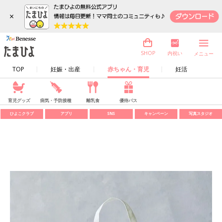
×
内祝い
SHOP
メニュー
TOP
妊娠・出産
赤ちゃん・育児
妊活
育児グッズ
病気・予防接種
離乳食
優待パス
ひよこクラブ
アプリ
SNS
キャンペーン
写真スタジオ