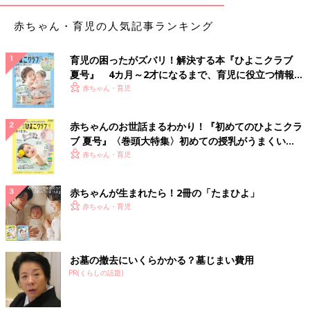
赤ちゃん・育児の人気記事ランキング
育児の困ったがズバリ！解決する本『ひよこクラブ
夏号』 4カ月～2才になるまで、育児に役立つ情報が
いっぱい！
赤ちゃん・育児
赤ちゃんのお世話まるわかり！『初めてのひよこクラ
ブ 夏号』〈巻頭大特集〉初めての授乳がうまくい
く！ おっぱい・ミルクの基本と夏のトラブル 解決テ
赤ちゃん・育児
ク
赤ちゃんが生まれたら！2冊の「たまひよ」
赤ちゃん・育児
お墓の撤去にいくらかかる？墓じまい費用
PR(くらしの話題)