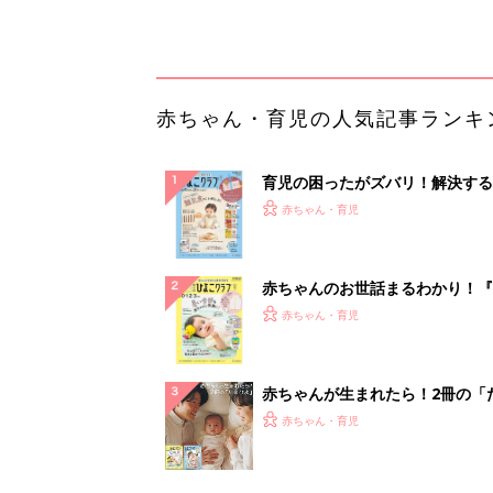
解決テク
赤ちゃんが生まれたら！2冊の「
ひよ」
赤ちゃん・育児
「持ち家を売る時のNG行為」知
るだけで得する事とは
PR（イエウール）
ランキングをもっと見る