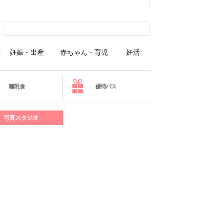
妊娠・出産
赤ちゃん・育児
妊活
離乳食
優待パス
写真スタジオ