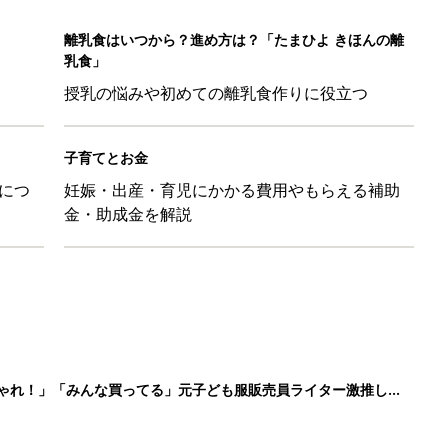
しゃれ！」「みんな買ってる」元子ども服販売員ライター激推し★
！ 保育園の連絡帳を通して夫が育児への興味を取り戻した話『ふ
ちゃんを起こさずに引き抜く「かくし芸」的テクも
日のお誕生日占い【鏡リュウジ監修】