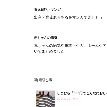
新着記事
しまむら「550円でこんなにお
夏のバズりトップス4選
赤ちゃん・育児
【漫画】娘も夫も私もハッピー
うふう子育て ＃92』
赤ちゃん・育児
「抱っこ紐」は何kgで卒業？赤
赤ちゃん・育児
8月9日生まれはこんな人 365
赤ちゃん・育児