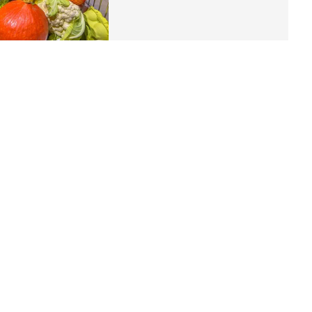
ング
関連記事
本
コストコで何買う？ コストコフリー
2才
クおすすめ商品
赤ちゃん・育児
いっ
初め
コストコで「買ってよかったもの＆買
大特
って後悔したもの」を大公開！
赤ちゃん・育児
 お
ブル