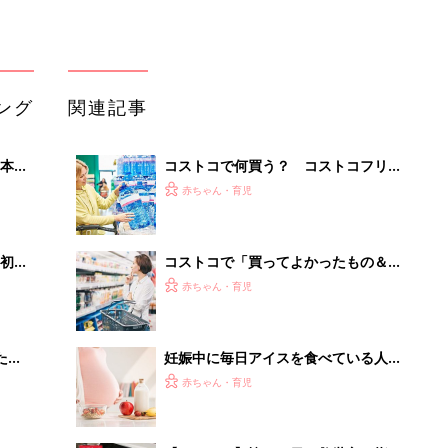
たま
妊娠中に毎日アイスを食べている人い
ますか？1日おきとかにして気をつけ
赤ちゃん・育児
るべきですか？－”まいにちのたまひ
よ”に寄せられた投稿
【コストコ】忙しい日の救世主！指名
って
買い万能調味料4選
赤ちゃん・育児
コストコで人気！ビーフガーリックラ
イスのおすすめ食べ方5選
赤ちゃん・育児
「持ち家を売る時のNG行為」知って
るだけで得する事とは
PR（イエウール）
Recommended by