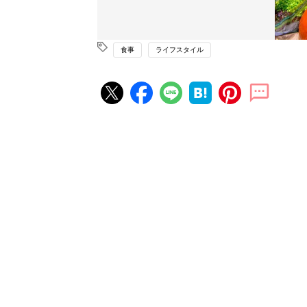
食事
ライフスタイル
赤ちゃん・育児の人気記事ランキ
育児の困ったがズバリ！解決する
『ひよこクラブ 秋号』 4カ月～
赤ちゃん・育児
になるまで、育児に役立つ情報が
ぱい！
赤ちゃんのお世話まるわかり！『
てのひよこクラブ 夏号』〈巻頭
赤ちゃん・育児
集〉初めての授乳がうまくいく！
っぱい・ミルクの基本と夏のトラ