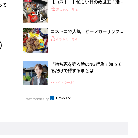
離乳食はいつから？進め方は？「たまひよ きほんの離
乳食」
授乳の悩みや初めての離乳食作りに役立つ
子育てとお金
につ
妊娠・出産・育児にかかる費用やもらえる補助
金・助成金を解説