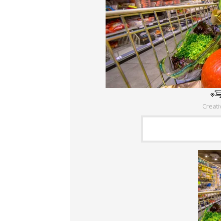
※
Creat