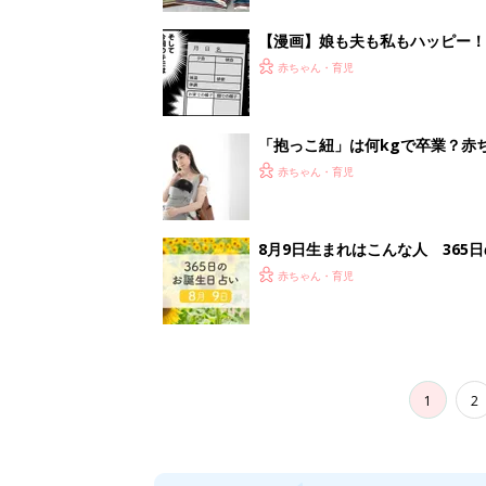
1
2
妊娠日数や
妊娠中か