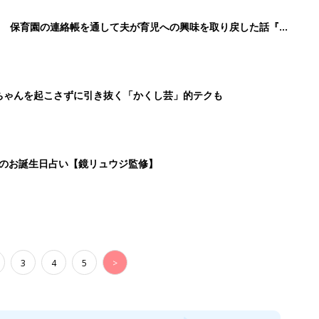
3
4
5
>
生後日数に合った情報を毎日お届け
ら産後まで長く使える無料アプリ
ダウンロード