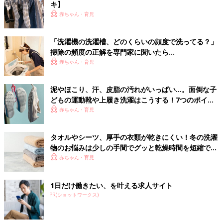
キ】
赤ちゃん・育児
「洗濯機の洗濯槽、どのくらいの頻度で洗ってる？」
掃除の頻度の正解を専門家に聞いたら…
赤ちゃん・育児
泥やほこり、汗、皮脂の汚れがいっぱい…。面倒な子
どもの運動靴や上履き洗濯はこうする！7つのポイン
ト
赤ちゃん・育児
タオルやシーツ、厚手の衣類が乾きにくい！冬の洗濯
物のお悩みは少しの手間でグッと乾燥時間を短縮でき
る！
赤ちゃん・育児
1日だけ働きたい、を叶える求人サイト
PR(ショットワークス)