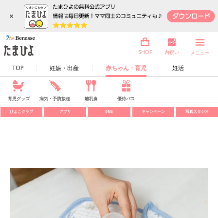
×
内祝い
SHOP
メニュー
TOP
妊娠・出産
赤ちゃん・育児
妊活
育児グッズ
病気・予防接種
離乳食
優待パス
ひよこクラブ
アプリ
SNS
キャンペーン
写真スタジオ