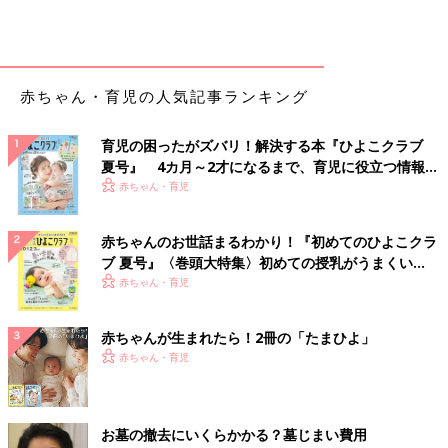
赤ちゃん・育児の人気記事ランキング
育児の困ったがズバリ！解決する本『ひよこクラブ
夏号』 4カ月～2才になるまで、育児に役立つ情報が
いっぱい！
赤ちゃん・育児
赤ちゃんのお世話まるわかり！『初めてのひよこクラ
ブ 夏号』〈巻頭大特集〉初めての授乳がうまくい
く！ おっぱい・ミルクの基本と夏のトラブル 解決テ
赤ちゃん・育児
ク
赤ちゃんが生まれたら！2冊の「たまひよ」
赤ちゃん・育児
お墓の撤去にいくらかかる？墓じまい費用