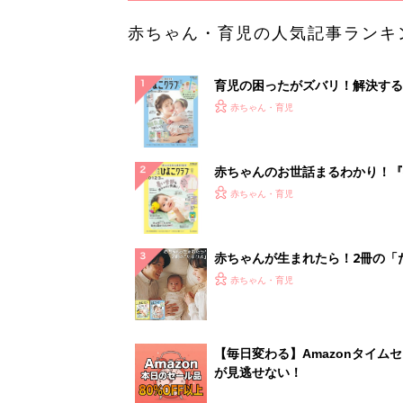
赤ちゃん・育児の人気記事ランキ
育児の困ったがズバリ！解決する
『ひよこクラブ 夏号』 4カ月～
赤ちゃん・育児
になるまで、育児に役立つ情報が
ぱい！
赤ちゃんのお世話まるわかり！『
てのひよこクラブ 夏号』〈巻頭
赤ちゃん・育児
集〉初めての授乳がうまくいく！
っぱい・ミルクの基本と夏のトラ
解決テク
赤ちゃんが生まれたら！2冊の「
ひよ」
赤ちゃん・育児
【毎日変わる】Amazonタイム
が見逃せない！