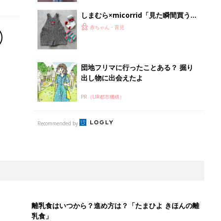
しまむら×micorrid「見た瞬間買うっ
て決めてた」「配色が好みすぎる」品
赤ちゃん・育児
切れ注意！オシャレアイテム4選
団地フリマに行ったことある？ 掘り
出し物に出会えたよ
PR（UR都市機構）
Recommended by
離乳食はいつから？進め方は？「たまひよ きほんの離
乳食」