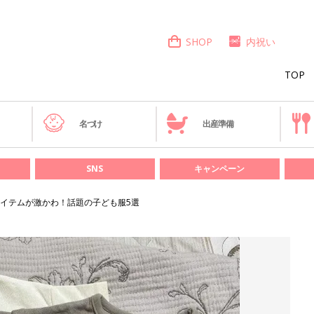
SHOP
内祝い
TOP
き
名づけ
出産準備
SNS
キャンペーン
イテムが激かわ！話題の子ども服5選