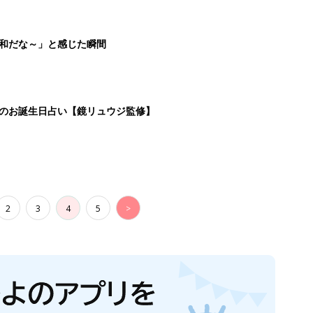
平和だな～」と感じた瞬間
日のお誕生日占い【鏡リュウジ監修】
2
3
4
5
>