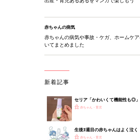
出産・育児あるあるをマンガで楽しもう
赤ちゃんの病気
赤ちゃんの病気や事故・ケガ、ホームケア
いてまとめました
新着記事
セリア「かわいくて機能性も◎」
赤ちゃん・育児
生後3週目の赤ちゃんはよく泣く
って本当？【専門家】
赤ちゃん・育児