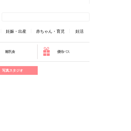
妊娠・出産
赤ちゃん・育児
妊活
離乳食
優待パス
写真スタジオ