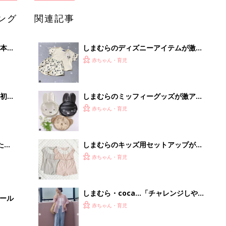
ング
関連記事
本
しまむらのディズニーアイテムが激か
2才
わ！大人気売れ筋5選
赤ちゃん・育児
いっ
初め
しまむらのミッフィーグッズが激アツ
大特
すぎる！指名買い5選
赤ちゃん・育児
 お
ブル
たま
しまむらのキッズ用セットアップが激
かわ！おすすめ5選
赤ちゃん・育児
しまむら・coca…「チャレンジしや
セール
すい色味」「配色が神」プチプラブラ
赤ちゃん・育児
ンドでゲット！カラーアイテム4選