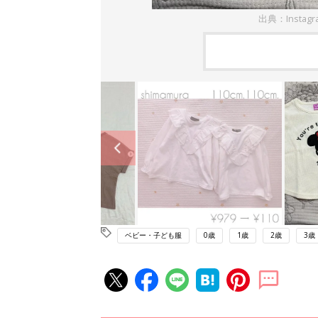
出典：Instagr
ベビー・子ども服
0歳
1歳
2歳
3歳