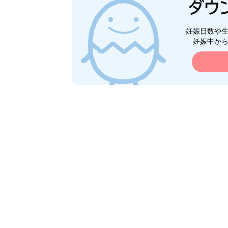
妊娠日数や
妊娠中か