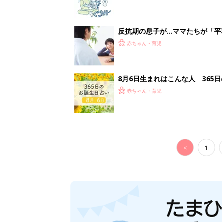
反抗期の息子が...ママたちが「
赤ちゃん・育児
8月6日生まれはこんな人 365
赤ちゃん・育児
<
1