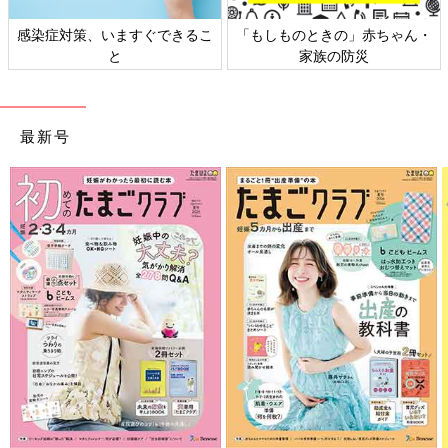
のときの」赤ちゃん・
日本外来小児科学会リーフレッ
六星占術 
家族の防災
ト検討会
最新号