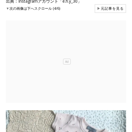
出典：Instagramアカウント「e.h.y_30」
▼
次の画像は下へスクロール (4/6)
▶
元記事を見る