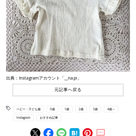
出典：Instagramアカウント「__na.pi」
元記事へ戻る
ベビー・子ども服
0歳
1歳
2歳
3歳
4歳～
Instagram
おすすめ記事