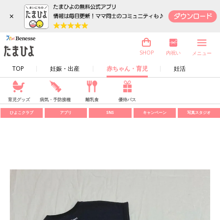
×
内祝い
SHOP
メニュー
TOP
妊娠・出産
赤ちゃん・育児
妊活
育児グッズ
病気・予防接種
離乳食
優待パス
ひよこクラブ
アプリ
SNS
キャンペーン
写真スタジオ