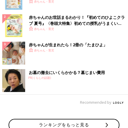
いっぱい！
赤ちゃん・育児
赤ちゃんのお世話まるわかり！『初めてのひよこクラ
ブ 夏号』〈巻頭大特集〉初めての授乳がうまくい
く！ おっぱい・ミルクの基本と夏のトラブル 解決テ
赤ちゃん・育児
ク
赤ちゃんが生まれたら！2冊の「たまひよ」
赤ちゃん・育児
お墓の撤去にいくらかかる？墓じまい費用
PR(くらしの話題)
Recommended by
ランキングをもっと見る