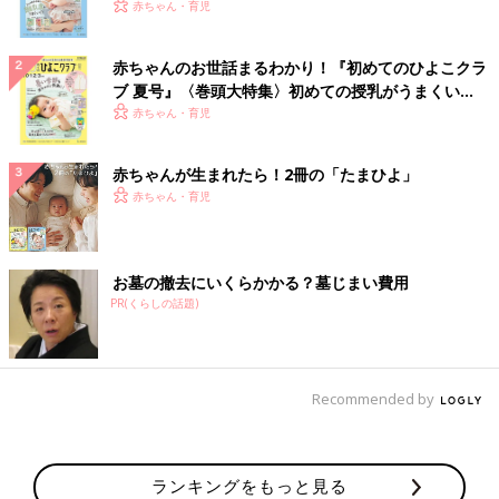
いっぱい！
赤ちゃん・育児
赤ちゃんのお世話まるわかり！『初めてのひよこクラ
ブ 夏号』〈巻頭大特集〉初めての授乳がうまくい
く！ おっぱい・ミルクの基本と夏のトラブル 解決テ
赤ちゃん・育児
ク
赤ちゃんが生まれたら！2冊の「たまひよ」
赤ちゃん・育児
お墓の撤去にいくらかかる？墓じまい費用
PR(くらしの話題)
Recommended by
ランキングをもっと見る