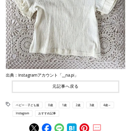
出典：Instagramアカウント「__na.pi」
元記事へ戻る
ベビー・子ども服
0歳
1歳
2歳
3歳
4歳～
Instagram
おすすめ記事