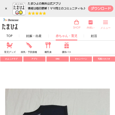
×
内祝い
SHOP
メニュー
TOP
妊娠・出産
赤ちゃん・育児
妊活
育児グッズ
病気・予防接種
離乳食
優待パス
ひよこクラブ
アプリ
SNS
キャンペーン
写真スタジオ