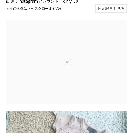
出典：Instagramアカウント「e.h.y_30」
▼
次の画像は下へスクロール (4/6)
▶
元記事を見る