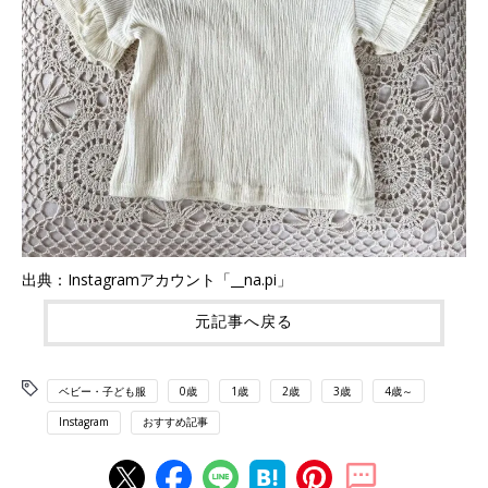
出典：Instagramアカウント「__na.pi」
元記事へ戻る
ベビー・子ども服
0歳
1歳
2歳
3歳
4歳～
Instagram
おすすめ記事