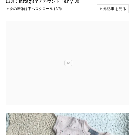
出典：Instagramアカウント「e.h.y_30」
▼
次の画像は下へスクロール (4/6)
▶
元記事を見る