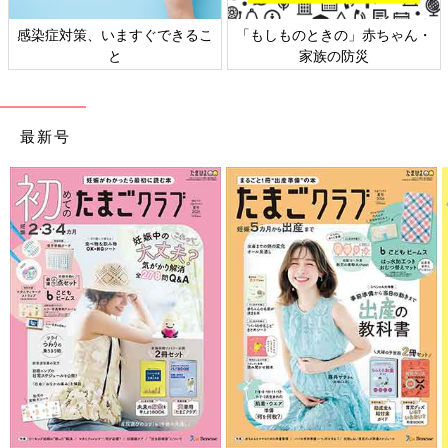
きの」赤ちゃん・
日本外来小児科学会リーフレッ
六星占術 細木
族の防災
ト検討会
最新号