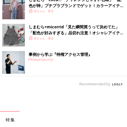
色が神」プチプラブランドでゲット！カラーアイテム
4選
赤ちゃん・育児
しまむら×micorrid「見た瞬間買うって決めてた」
「配色が好みすぎる」品切れ注意！オシャレアイテム
4選
赤ちゃん・育児
事例から学ぶ『特権アクセス管理』
PR(KeeperSecurity)
Recommended by
特集