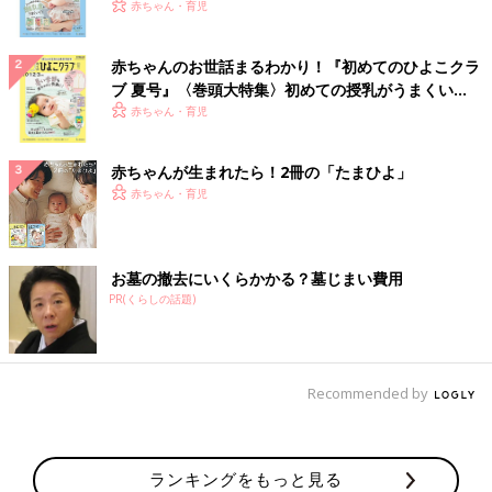
いっぱい！
赤ちゃん・育児
赤ちゃんのお世話まるわかり！『初めてのひよこクラ
ブ 夏号』〈巻頭大特集〉初めての授乳がうまくい
く！ おっぱい・ミルクの基本と夏のトラブル 解決テ
赤ちゃん・育児
ク
赤ちゃんが生まれたら！2冊の「たまひよ」
赤ちゃん・育児
お墓の撤去にいくらかかる？墓じまい費用
PR(くらしの話題)
Recommended by
ランキングをもっと見る