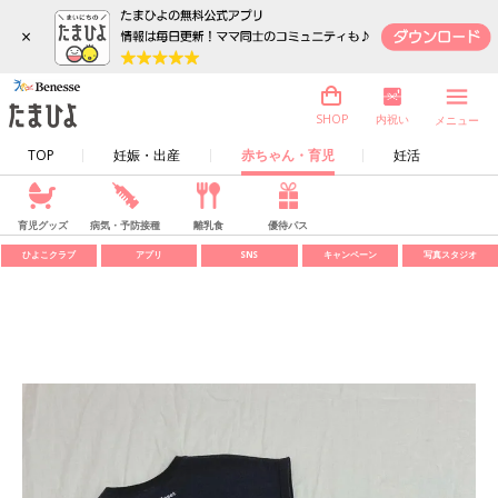
×
内祝い
SHOP
メニュー
TOP
妊娠・出産
赤ちゃん・育児
妊活
育児グッズ
病気・予防接種
離乳食
優待パス
ひよこクラブ
アプリ
SNS
キャンペーン
写真スタジオ