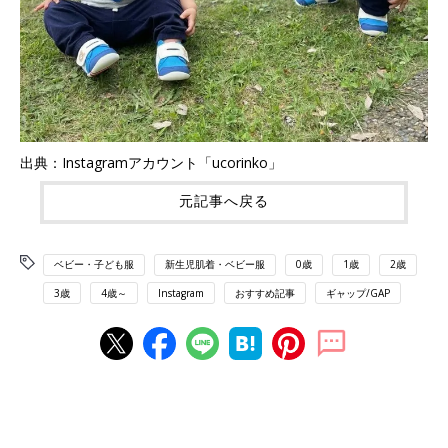
出典：Instagramアカウント「ucorinko」
元記事へ戻る
ベビー・子ども服
新生児肌着・ベビー服
0歳
1歳
2歳
3歳
4歳～
Instagram
おすすめ記事
ギャップ/GAP