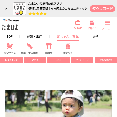
×
内祝い
SHOP
メニュー
TOP
妊娠・出産
赤ちゃん・育児
妊活
育児グッズ
病気・予防接種
離乳食
優待パス
ひよこクラブ
アプリ
SNS
キャンペーン
写真スタジオ