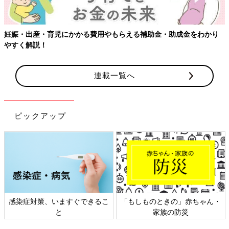
り
【ワクチン接種できるものも】妊婦の感染症対策、知っておいて
連載一覧へ
ピックアップ
ん・
日本外来小児科学会リーフレッ
六星占術 細木かおりさんの人
ト検討会
相談