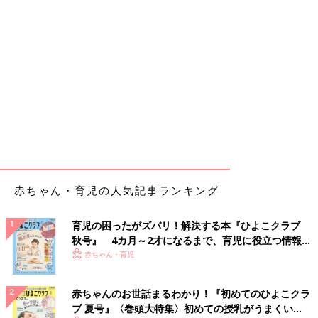
赤ちゃん・育児の人気記事ランキング
育児の困ったがズバリ！解決する本『ひよこクラブ
秋号』 4カ月～2才になるまで、育児に役立つ情報が
いっぱい！
赤ちゃん・育児
赤ちゃんのお世話まるわかり！『初めてのひよこクラ
ブ 夏号』〈巻頭大特集〉初めての授乳がうまくい