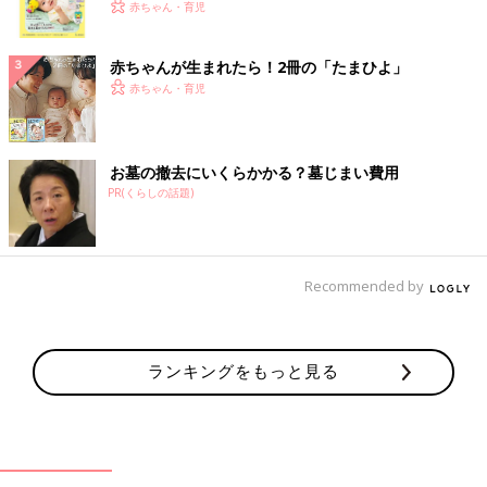
く！ おっぱい・ミルクの基本と夏のトラブル 解決テ
赤ちゃん・育児
ク
赤ちゃんが生まれたら！2冊の「たまひよ」
赤ちゃん・育児
お墓の撤去にいくらかかる？墓じまい費用
PR(くらしの話題)
Recommended by
ランキングをもっと見る