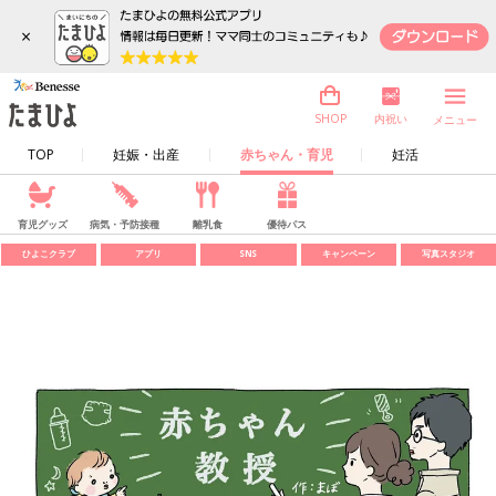
×
内祝い
SHOP
メニュー
TOP
妊娠・出産
赤ちゃん・育児
妊活
育児グッズ
病気・予防接種
離乳食
優待パス
ひよこクラブ
アプリ
SNS
キャンペーン
写真スタジオ