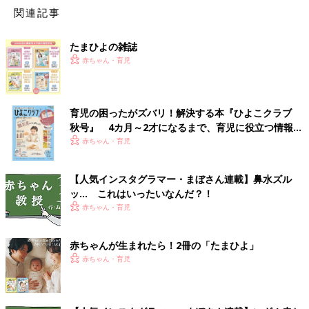
関連記事
たまひよの雑誌
赤ちゃん・育児
育児の困ったがズバリ！解決する本『ひよこクラブ
秋号』 4カ月～2才になるまで、育児に役立つ情報が
いっぱい！
赤ちゃん・育児
【人気インスタグラマー・まぼさん連載】鼻水ズル
ッ… これはいったいなんだ？！
赤ちゃん・育児
赤ちゃんが生まれたら！2冊の「たまひよ」
赤ちゃん・育児