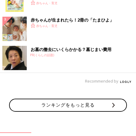
く！ おっぱい・ミルクの基本と夏のトラブル 解決テ
赤ちゃん・育児
ク
赤ちゃんが生まれたら！2冊の「たまひよ」
赤ちゃん・育児
お墓の撤去にいくらかかる？墓じまい費用
PR(くらしの話題)
Recommended by
ランキングをもっと見る