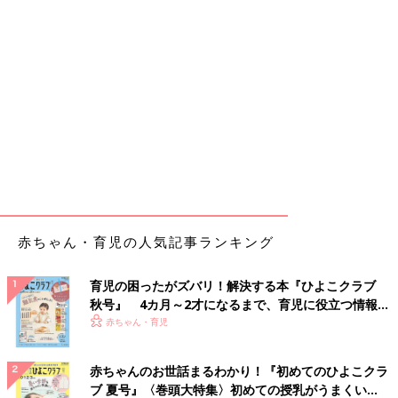
赤ちゃん・育児の人気記事ランキング
育児の困ったがズバリ！解決する本『ひよこクラブ
秋号』 4カ月～2才になるまで、育児に役立つ情報が
いっぱい！
赤ちゃん・育児
赤ちゃんのお世話まるわかり！『初めてのひよこクラ
ブ 夏号』〈巻頭大特集〉初めての授乳がうまくい