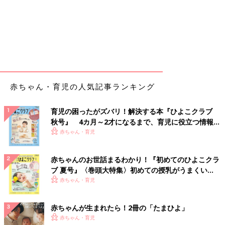
赤ちゃん・育児の人気記事ランキング
育児の困ったがズバリ！解決する本『ひよこクラブ
秋号』 4カ月～2才になるまで、育児に役立つ情報が
いっぱい！
赤ちゃん・育児
赤ちゃんのお世話まるわかり！『初めてのひよこクラ
ブ 夏号』〈巻頭大特集〉初めての授乳がうまくい
く！ おっぱい・ミルクの基本と夏のトラブル 解決テ
赤ちゃん・育児
ク
赤ちゃんが生まれたら！2冊の「たまひよ」
赤ちゃん・育児