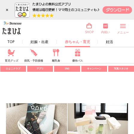
×
内祝い
SHOP
メニュー
TOP
妊娠・出産
赤ちゃん・育児
妊活
育児グッズ
病気・予防接種
離乳食
優待パス
ひよこクラブ
アプリ
SNS
キャンペーン
写真スタジオ