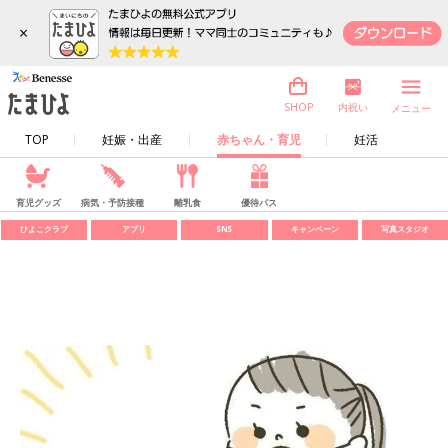
×
内祝い
SHOP
メニュー
TOP
妊娠・出産
赤ちゃん・育児
妊活
育児グッズ
病気・予防接種
離乳食
優待パス
ひよこクラブ
アプリ
SNS
キャンペーン
写真スタジオ