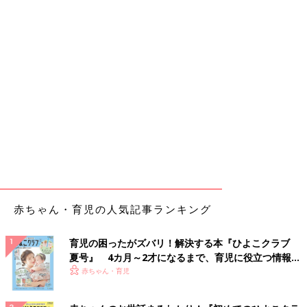
赤ちゃん・育児の人気記事ランキング
育児の困ったがズバリ！解決する本『ひよこクラブ
夏号』 4カ月～2才になるまで、育児に役立つ情報が
いっぱい！
赤ちゃん・育児