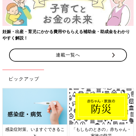
かり
【ワクチン接種できるものも】妊婦の感染症対策、知っておい
連載一覧へ
ピックアップ
赤ちゃん・
日本外来小児科学会リーフレッ
六星占術 細木かおりさ
ト検討会
相談