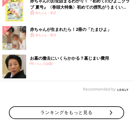
赤ちゃんのお世話まるわかり！『初めてのひよこクラ
ブ 夏号』〈巻頭大特集〉初めての授乳がうまくい
く！ おっぱい・ミルクの基本と夏のトラブル 解決テ
赤ちゃん・育児
ク
赤ちゃんが生まれたら！2冊の「たまひよ」
赤ちゃん・育児
お墓の撤去にいくらかかる？墓じまい費用
PR(くらしの話題)
Recommended by
ランキングをもっと見る