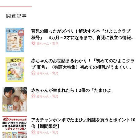
関連記事
育児の困ったがズバリ！解決する本『ひよこクラブ
秋号』 4カ月～2才になるまで、育児に役立つ情報が
いっぱい！
赤ちゃん・育児
赤ちゃんのお世話まるわかり！『初めてのひよこクラ
ブ 夏号』〈巻頭大特集〉初めての授乳がうまくい
く！ おっぱい・ミルクの基本と夏のトラブル 解決テ
赤ちゃん・育児
ク
赤ちゃんが生まれたら！2冊の「たまひよ」
赤ちゃん・育児
アカチャンホンポでたまひよ雑誌を買うとポイント10
倍【期間限定】
赤ちゃん・育児