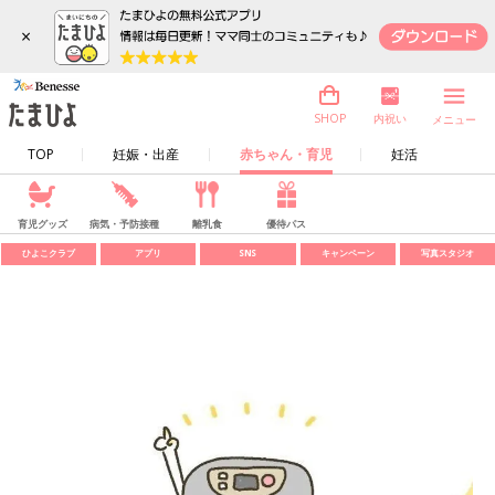
×
内祝い
SHOP
メニュー
TOP
妊娠・出産
赤ちゃん・育児
妊活
育児グッズ
病気・予防接種
離乳食
優待パス
ひよこクラブ
アプリ
SNS
キャンペーン
写真スタジオ