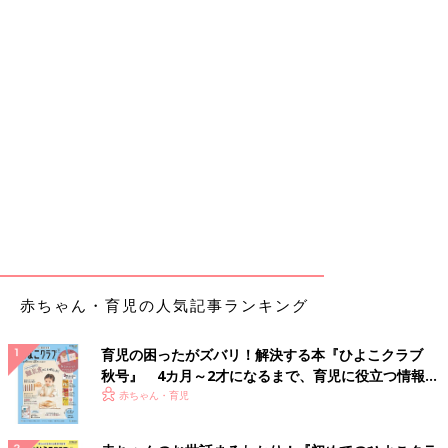
赤ちゃん・育児の人気記事ランキング
育児の困ったがズバリ！解決する本『ひよこクラブ
秋号』 4カ月～2才になるまで、育児に役立つ情報が
いっぱい！
赤ちゃん・育児