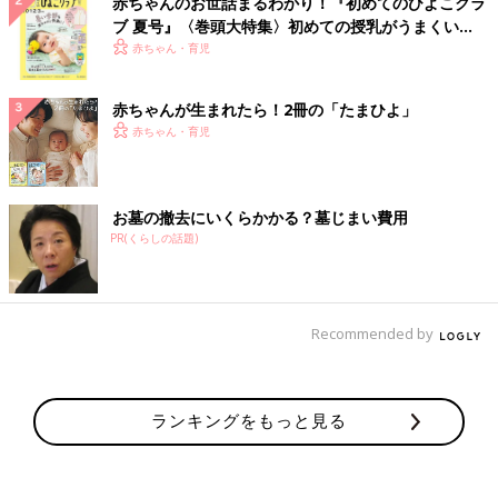
赤ちゃんのお世話まるわかり！『初めてのひよこクラ
ブ 夏号』〈巻頭大特集〉初めての授乳がうまくい
く！ おっぱい・ミルクの基本と夏のトラブル 解決テ
赤ちゃん・育児
ク
赤ちゃんが生まれたら！2冊の「たまひよ」
赤ちゃん・育児
お墓の撤去にいくらかかる？墓じまい費用
PR(くらしの話題)
Recommended by
ランキングをもっと見る