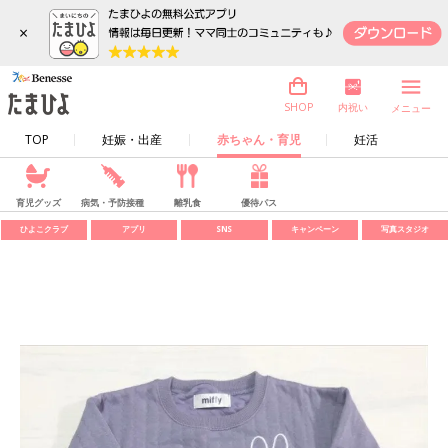
×
内祝い
SHOP
メニュー
TOP
妊娠・出産
赤ちゃん・育児
妊活
育児グッズ
病気・予防接種
離乳食
優待パス
ひよこクラブ
アプリ
SNS
キャンペーン
写真スタジオ