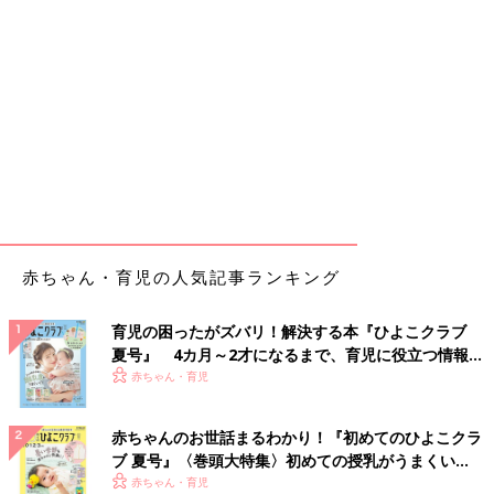
赤ちゃん・育児の人気記事ランキング
育児の困ったがズバリ！解決する本『ひよこクラブ
夏号』 4カ月～2才になるまで、育児に役立つ情報が
いっぱい！
赤ちゃん・育児
赤ちゃんのお世話まるわかり！『初めてのひよこクラ
ブ 夏号』〈巻頭大特集〉初めての授乳がうまくい
く！ おっぱい・ミルクの基本と夏のトラブル 解決テ
赤ちゃん・育児