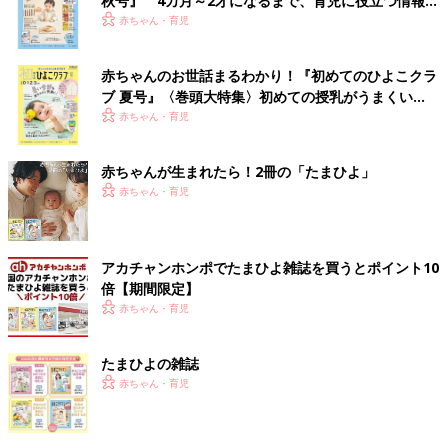
秋号』 4カ月～2才になるまで、育児に役立つ情報が
いっぱい！
赤ちゃん・育児
赤ちゃんのお世話まるわかり！『初めてのひよこクラ
ブ 夏号』〈巻頭大特集〉初めての授乳がうまくい
く！ おっぱい・ミルクの基本と夏のトラブル 解決テ
赤ちゃん・育児
ク
赤ちゃんが生まれたら！2冊の「たまひよ」
赤ちゃん・育児
アカチャンホンポでたまひよ雑誌を買うとポイント10
倍【期間限定】
赤ちゃん・育児
たまひよの雑誌
赤ちゃん・育児