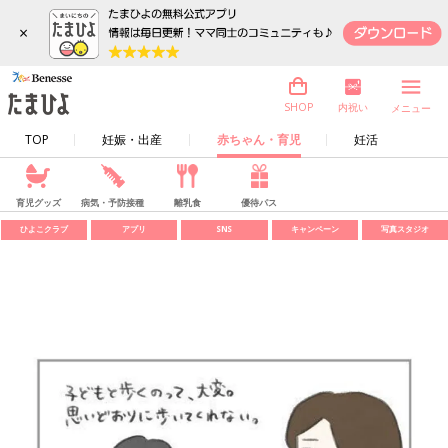
×
内祝い
SHOP
メニュー
TOP
妊娠・出産
赤ちゃん・育児
妊活
育児グッズ
病気・予防接種
離乳食
優待パス
ひよこクラブ
アプリ
SNS
キャンペーン
写真スタジオ