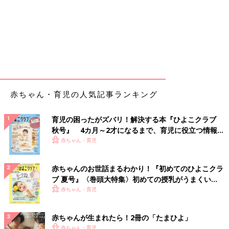
赤ちゃん・育児の人気記事ランキング
育児の困ったがズバリ！解決する本『ひよこクラブ
秋号』 4カ月～2才になるまで、育児に役立つ情報が
いっぱい！
赤ちゃん・育児
赤ちゃんのお世話まるわかり！『初めてのひよこクラ
ブ 夏号』〈巻頭大特集〉初めての授乳がうまくい
く！ おっぱい・ミルクの基本と夏のトラブル 解決テ
赤ちゃん・育児
ク
赤ちゃんが生まれたら！2冊の「たまひよ」
赤ちゃん・育児