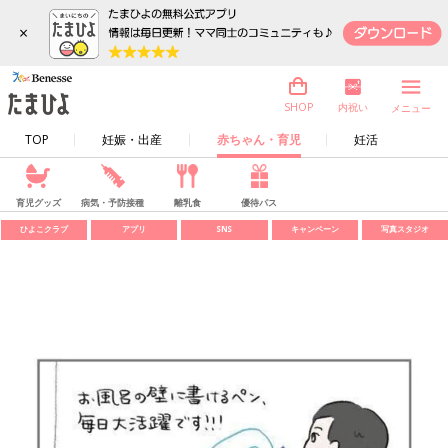
×
内祝い
SHOP
メニュー
TOP
妊娠・出産
赤ちゃん・育児
妊活
育児グッズ
病気・予防接種
離乳食
優待パス
ひよこクラブ
アプリ
SNS
キャンペーン
写真スタジオ