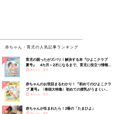
赤ちゃん・育児の人気記事ランキング
育児の困ったがズバリ！解決する本『ひよこクラブ
夏号』 4カ月～2才になるまで、育児に役立つ情報が
いっぱい！
赤ちゃん・育児
赤ちゃんのお世話まるわかり！『初めてのひよこクラ
ブ 夏号』〈巻頭大特集〉初めての授乳がうまくい
く！ おっぱい・ミルクの基本と夏のトラブル 解決テ
赤ちゃん・育児
ク
赤ちゃんが生まれたら！2冊の「たまひよ」
赤ちゃん・育児