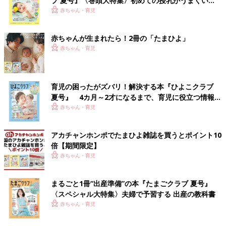
ブ 夏号』〈巻頭大特集〉初めての授乳がうまくい
く！ おっぱい・ミルクの基本と夏のトラブル 解決テ
赤ちゃん・育児
ク
赤ちゃんが生まれたら！2冊の「たまひよ」
赤ちゃん・育児
育児の困ったがズバリ！解決する本『ひよこクラブ
夏号』 4カ月～2才になるまで、育児に役立つ情報が
いっぱい！
赤ちゃん・育児
アカチャンホンポでたまひよ雑誌を買うとポイント10
倍【期間限定】
赤ちゃん・育児
まるごと1冊“出産準備”の本『たまごクラブ 夏号』
〈スペシャル大特集〉夫婦で予習する 出産の教科書
赤ちゃん・育児