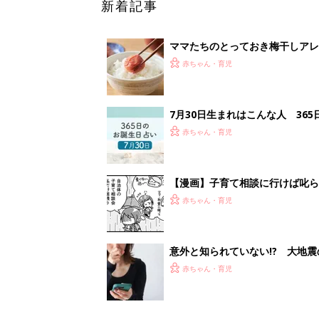
新着記事
ママたちのとっておき梅干しアレ
赤ちゃん・育児
7月30日生まれはこんな人 36
赤ちゃん・育児
【漫画】子育て相談に行けば叱ら
帰宅したら？『ふうふう子育て ＃
赤ちゃん・育児
意外と知られていない!? 大地
ー】
赤ちゃん・育児