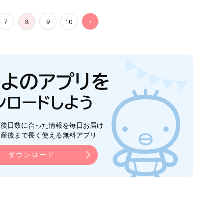
7
8
9
10
>
生後日数に合った情報を毎日お届け
ら産後まで長く使える無料アプリ
ダウンロード