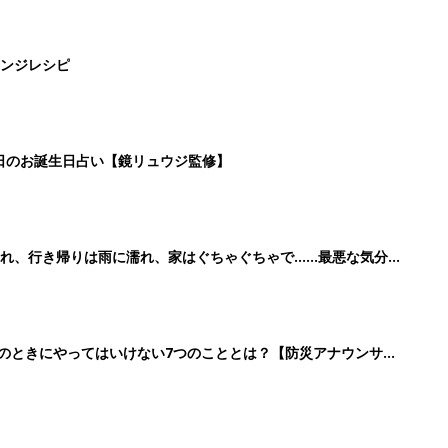
ンジレシピ
5日のお誕生日占い【鏡リュウジ監修】
れ、行き帰りは雨に濡れ、家はぐちゃぐちゃで……最悪な気分で
89』
震のときにやってはいけない7つのこととは？【防災アナウンサ