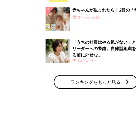
解決テク
赤ちゃんが生まれたら！2冊の「
ひよ」
赤ちゃん・育児
「うちの社員はやる気がない」と
リーダーへの警鐘。自律型組織を
る前に外せな...
PR（ビズヒント）
ランキングをもっと見る