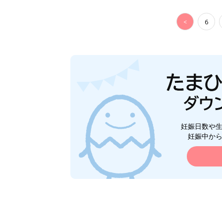
<
6
妊娠日数や
妊娠中か