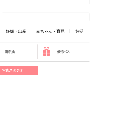
妊娠・出産
赤ちゃん・育児
妊活
離乳食
優待パス
写真スタジオ