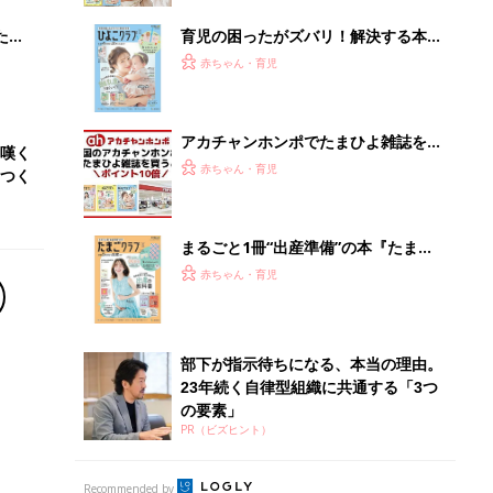
たま
育児の困ったがズバリ！解決する本
『ひよこクラブ 夏号』 4カ月～2才
赤ちゃん・育児
になるまで、育児に役立つ情報がいっ
ぱい！
アカチャンホンポでたまひよ雑誌を買
嘆く
うとポイント10倍【期間限定】
赤ちゃん・育児
つく
まるごと1冊“出産準備”の本『たまご
クラブ 夏号』〈スペシャル大特集〉
赤ちゃん・育児
夫婦で予習する 出産の教科書
部下が指示待ちになる、本当の理由。
23年続く自律型組織に共通する「3つ
の要素」
PR（ビズヒント）
Recommended by