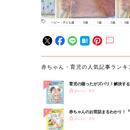
ベビー・子ども服
0歳
1歳
2歳
3歳
赤ちゃん・育児の人気記事ランキ
育児の困ったがズバリ！解決する
『ひよこクラブ 夏号』 4カ月～
赤ちゃん・育児
になるまで、育児に役立つ情報が
ぱい！
赤ちゃんのお世話まるわかり！『
てのひよこクラブ 夏号』〈巻頭
赤ちゃん・育児
集〉初めての授乳がうまくいく！
っぱい・ミルクの基本と夏のトラ