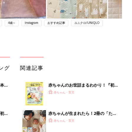
4歳～
Instagram
おすすめ記事
ユニクロ/UNIQLO
ング
関連記事
本
赤ちゃんのお世話まるわかり！『初め
2才
てのひよこクラブ 夏号』〈巻頭大特
赤ちゃん・育児
いっ
集〉初めての授乳がうまくいく！ お
っぱい・ミルクの基本と夏のトラブル
解決テク
初め
赤ちゃんが生まれたら！2冊の「たま
大特
ひよ」
赤ちゃん・育児
 お
ブル