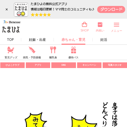
×
内祝い
SHOP
メニュー
TOP
妊娠・出産
赤ちゃん・育児
妊活
育児グッズ
病気・予防接種
離乳食
優待パス
ひよこクラブ
アプリ
SNS
キャンペーン
写真スタジオ