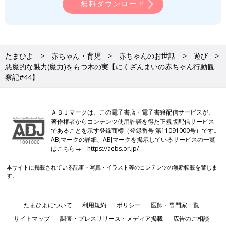
無料ダウンロード
たまひよ
赤ちゃん・育児
赤ちゃんのお世話
遊び
悪魔的な魅力(魔力)をもつ木の実【にくざんまいの赤ちゃん行動観
察記#44】
ＡＢＪマークは、この電子書店・電子書籍配信サービスが、
著作権者からコンテンツ使用許諾を得た正規版配信サービス
であることを示す登録商標（登録番号 第11091000号）です。
ABJマークの詳細、ABJマークを掲示しているサービスの一覧
はこちら→
https://aebs.or.jp/
本サイトに掲載されている記事・写真・イラスト等のコンテンツの無断転載を禁じま
す。
たまひよについて
利用規約
ポリシー
医師・専門家一覧
サイトマップ
調査・プレスリリース・メディア掲載
広告のご相談