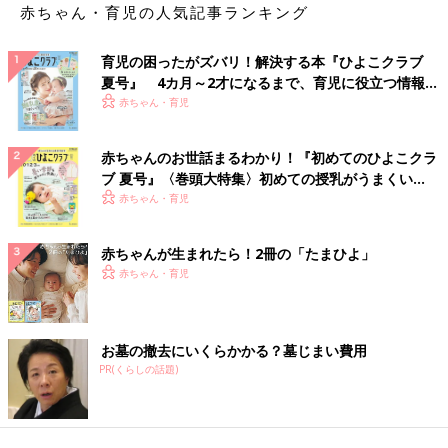
赤ちゃん・育児の人気記事ランキング
育児の困ったがズバリ！解決する本『ひよこクラブ
夏号』 4カ月～2才になるまで、育児に役立つ情報が
いっぱい！
赤ちゃん・育児
赤ちゃんのお世話まるわかり！『初めてのひよこクラ
ブ 夏号』〈巻頭大特集〉初めての授乳がうまくい
く！ おっぱい・ミルクの基本と夏のトラブル 解決テ
赤ちゃん・育児
ク
赤ちゃんが生まれたら！2冊の「たまひよ」
赤ちゃん・育児
お墓の撤去にいくらかかる？墓じまい費用
PR(くらしの話題)