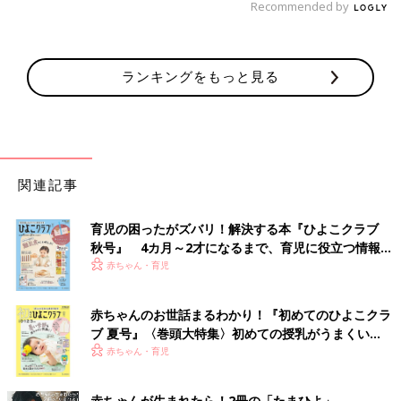
Recommended by
ランキングをもっと見る
関連記事
育児の困ったがズバリ！解決する本『ひよこクラブ
秋号』 4カ月～2才になるまで、育児に役立つ情報が
いっぱい！
赤ちゃん・育児
赤ちゃんのお世話まるわかり！『初めてのひよこクラ
ブ 夏号』〈巻頭大特集〉初めての授乳がうまくい
く！ おっぱい・ミルクの基本と夏のトラブル 解決テ
赤ちゃん・育児
ク
赤ちゃんが生まれたら！2冊の「たまひよ」