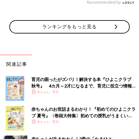
Recommended by
ランキングをもっと見る
関連記事
育児の困ったがズバリ！解決する本『ひよこクラブ
秋号』 4カ月～2才になるまで、育児に役立つ情報が
いっぱい！
赤ちゃん・育児
赤ちゃんのお世話まるわかり！『初めてのひよこクラ
ブ 夏号』〈巻頭大特集〉初めての授乳がうまくい
く！ おっぱい・ミルクの基本と夏のトラブル 解決テ
赤ちゃん・育児
ク
赤ちゃんが生まれたら！2冊の「たまひよ」