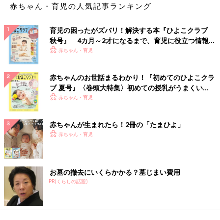
赤ちゃん・育児の人気記事ランキング
育児の困ったがズバリ！解決する本『ひよこクラブ
秋号』 4カ月～2才になるまで、育児に役立つ情報が
いっぱい！
赤ちゃん・育児
赤ちゃんのお世話まるわかり！『初めてのひよこクラ
ブ 夏号』〈巻頭大特集〉初めての授乳がうまくい
く！ おっぱい・ミルクの基本と夏のトラブル 解決テ
赤ちゃん・育児
ク
赤ちゃんが生まれたら！2冊の「たまひよ」
赤ちゃん・育児
お墓の撤去にいくらかかる？墓じまい費用
PR(くらしの話題)