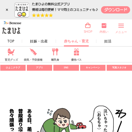
×
内祝い
SHOP
メニュー
TOP
妊娠・出産
赤ちゃん・育児
妊活
育児グッズ
病気・予防接種
離乳食
優待パス
ひよこクラブ
アプリ
SNS
キャンペーン
写真スタジオ