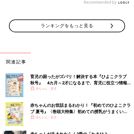
Recommended by
ランキングをもっと見る
関連記事
育児の困ったがズバリ！解決する本『ひよこクラブ
秋号』 4カ月～2才になるまで、育児に役立つ情報が
いっぱい！
赤ちゃん・育児
赤ちゃんのお世話まるわかり！『初めてのひよこクラ
ブ 夏号』〈巻頭大特集〉初めての授乳がうまくい
く！ おっぱい・ミルクの基本と夏のトラブル 解決テ
赤ちゃん・育児
ク
赤ちゃんが生まれたら！2冊の「たまひよ」