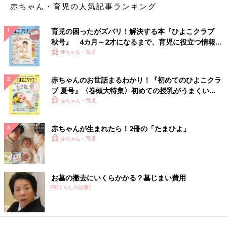
赤ちゃん・育児の人気記事ランキング
育児の困ったがズバリ！解決する本『ひよこクラブ
秋号』 4カ月～2才になるまで、育児に役立つ情報が
いっぱい！
赤ちゃん・育児
赤ちゃんのお世話まるわかり！『初めてのひよこクラ
ブ 夏号』〈巻頭大特集〉初めての授乳がうまくい
く！ おっぱい・ミルクの基本と夏のトラブル 解決テ
赤ちゃん・育児
ク
赤ちゃんが生まれたら！2冊の「たまひよ」
赤ちゃん・育児
お墓の撤去にいくらかかる？墓じまい費用
PR(くらしの話題)