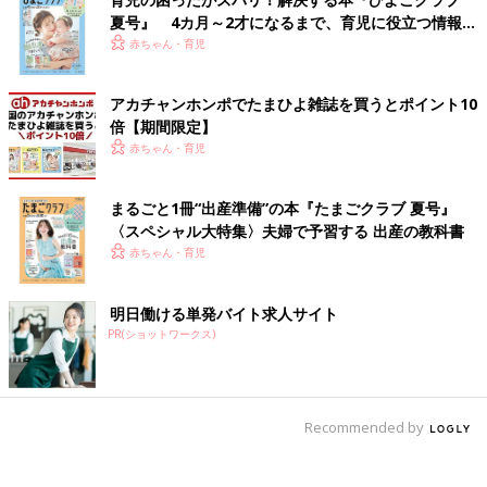
夏号』 4カ月～2才になるまで、育児に役立つ情報が
いっぱい！
赤ちゃん・育児
アカチャンホンポでたまひよ雑誌を買うとポイント10
倍【期間限定】
赤ちゃん・育児
まるごと1冊“出産準備”の本『たまごクラブ 夏号』
〈スペシャル大特集〉夫婦で予習する 出産の教科書
赤ちゃん・育児
明日働ける単発バイト求人サイト
PR(ショットワークス)
Recommended by