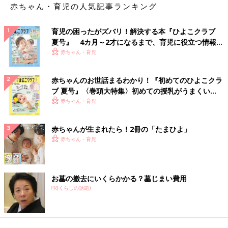
赤ちゃん・育児の人気記事ランキング
育児の困ったがズバリ！解決する本『ひよこクラブ
夏号』 4カ月～2才になるまで、育児に役立つ情報が
いっぱい！
赤ちゃん・育児
赤ちゃんのお世話まるわかり！『初めてのひよこクラ
ブ 夏号』〈巻頭大特集〉初めての授乳がうまくい
く！ おっぱい・ミルクの基本と夏のトラブル 解決テ
赤ちゃん・育児
ク
赤ちゃんが生まれたら！2冊の「たまひよ」
赤ちゃん・育児
お墓の撤去にいくらかかる？墓じまい費用
PR(くらしの話題)