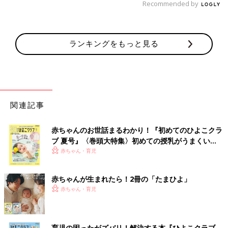
Recommended by
ランキングをもっと見る
関連記事
赤ちゃんのお世話まるわかり！『初めてのひよこクラ
ブ 夏号』〈巻頭大特集〉初めての授乳がうまくい
く！ おっぱい・ミルクの基本と夏のトラブル 解決テ
赤ちゃん・育児
ク
赤ちゃんが生まれたら！2冊の「たまひよ」
赤ちゃん・育児
育児の困ったがズバリ！解決する本『ひよこクラブ