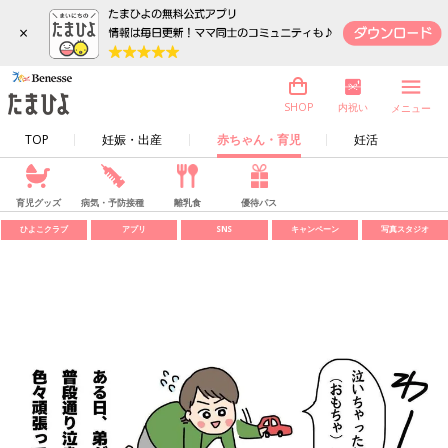
×
内祝い
SHOP
メニュー
TOP
妊娠・出産
赤ちゃん・育児
妊活
育児グッズ
病気・予防接種
離乳食
優待パス
ひよこクラブ
アプリ
SNS
キャンペーン
写真スタジオ