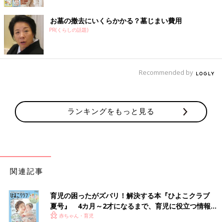
お墓の撤去にいくらかかる？墓じまい費用
PR(くらしの話題)
Recommended by
ランキングをもっと見る
関連記事
育児の困ったがズバリ！解決する本『ひよこクラブ
夏号』 4カ月～2才になるまで、育児に役立つ情報が
いっぱい！
赤ちゃん・育児