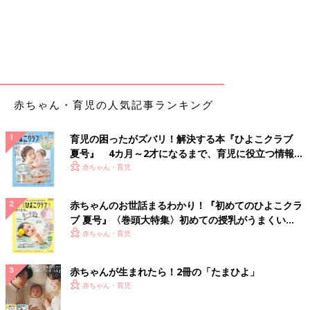
赤ちゃん・育児の人気記事ランキング
育児の困ったがズバリ！解決する本『ひよこクラブ
夏号』 4カ月～2才になるまで、育児に役立つ情報が
いっぱい！
赤ちゃん・育児
赤ちゃんのお世話まるわかり！『初めてのひよこクラ
ブ 夏号』〈巻頭大特集〉初めての授乳がうまくい
く！ おっぱい・ミルクの基本と夏のトラブル 解決テ
赤ちゃん・育児
ク
赤ちゃんが生まれたら！2冊の「たまひよ」
赤ちゃん・育児