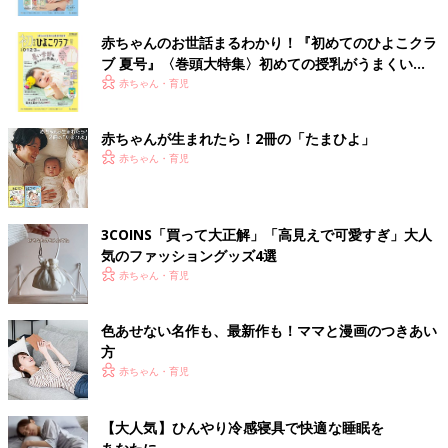
赤ちゃんのお世話まるわかり！『初めてのひよこクラ
ブ 夏号』〈巻頭大特集〉初めての授乳がうまくい
く！ おっぱい・ミルクの基本と夏のトラブル 解決テ
赤ちゃん・育児
ク
赤ちゃんが生まれたら！2冊の「たまひよ」
赤ちゃん・育児
3COINS「買って大正解」「高見えで可愛すぎ」大人
気のファッショングッズ4選
赤ちゃん・育児
色あせない名作も、最新作も！ママと漫画のつきあい
方
赤ちゃん・育児
【大人気】ひんやり冷感寝具で快適な睡眠を