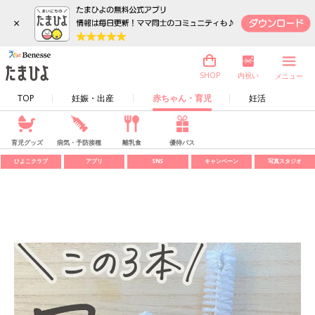
×
内祝い
SHOP
メニュー
TOP
妊娠・出産
赤ちゃん・育児
妊活
育児グッズ
病気・予防接種
離乳食
優待パス
ひよこクラブ
アプリ
SNS
キャンペーン
写真スタジオ