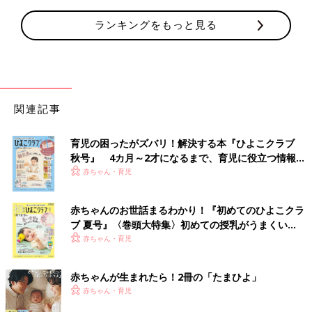
ランキングをもっと見る
関連記事
育児の困ったがズバリ！解決する本『ひよこクラブ
秋号』 4カ月～2才になるまで、育児に役立つ情報が
いっぱい！
赤ちゃん・育児
赤ちゃんのお世話まるわかり！『初めてのひよこクラ
ブ 夏号』〈巻頭大特集〉初めての授乳がうまくい
く！ おっぱい・ミルクの基本と夏のトラブル 解決テ
赤ちゃん・育児
ク
赤ちゃんが生まれたら！2冊の「たまひよ」
赤ちゃん・育児