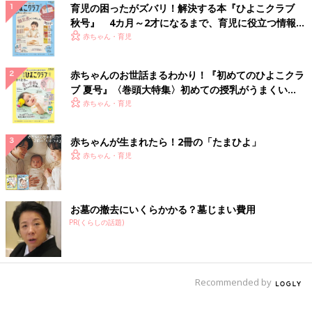
育児の困ったがズバリ！解決する本『ひよこクラブ
秋号』 4カ月～2才になるまで、育児に役立つ情報が
いっぱい！
赤ちゃん・育児
赤ちゃんのお世話まるわかり！『初めてのひよこクラ
ブ 夏号』〈巻頭大特集〉初めての授乳がうまくい
く！ おっぱい・ミルクの基本と夏のトラブル 解決テ
赤ちゃん・育児
ク
赤ちゃんが生まれたら！2冊の「たまひよ」
赤ちゃん・育児
お墓の撤去にいくらかかる？墓じまい費用
PR(くらしの話題)
Recommended by