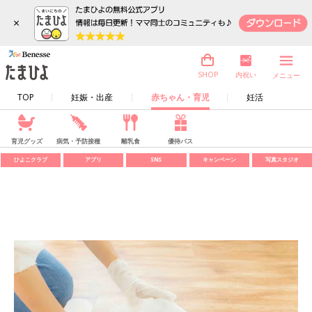
×
内祝い
SHOP
メニュー
TOP
妊娠・出産
赤ちゃん・育児
妊活
育児グッズ
病気・予防接種
離乳食
優待パス
ひよこクラブ
アプリ
SNS
キャンペーン
写真スタジオ