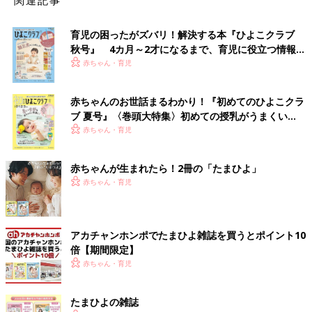
関連記事
育児の困ったがズバリ！解決する本『ひよこクラブ
秋号』 4カ月～2才になるまで、育児に役立つ情報が
いっぱい！
赤ちゃん・育児
赤ちゃんのお世話まるわかり！『初めてのひよこクラ
ブ 夏号』〈巻頭大特集〉初めての授乳がうまくい
く！ おっぱい・ミルクの基本と夏のトラブル 解決テ
赤ちゃん・育児
ク
赤ちゃんが生まれたら！2冊の「たまひよ」
赤ちゃん・育児
アカチャンホンポでたまひよ雑誌を買うとポイント10
倍【期間限定】
赤ちゃん・育児
たまひよの雑誌