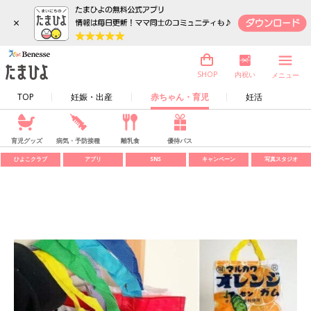
×
内祝い
SHOP
メニュー
TOP
妊娠・出産
赤ちゃん・育児
妊活
育児グッズ
病気・予防接種
離乳食
優待パス
ひよこクラブ
アプリ
SNS
キャンペーン
写真スタジオ