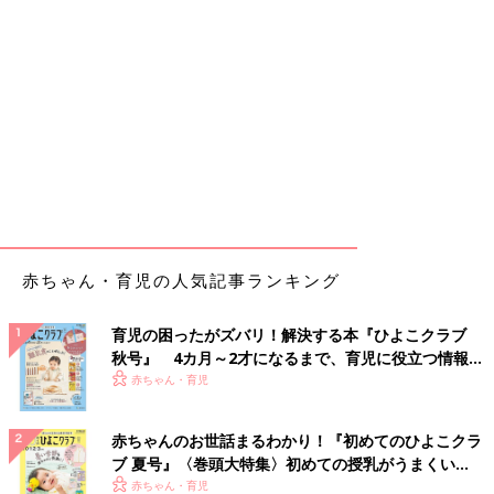
赤ちゃん・育児の人気記事ランキング
育児の困ったがズバリ！解決する本『ひよこクラブ
秋号』 4カ月～2才になるまで、育児に役立つ情報が
いっぱい！
赤ちゃん・育児
赤ちゃんのお世話まるわかり！『初めてのひよこクラ
ブ 夏号』〈巻頭大特集〉初めての授乳がうまくい
く！ おっぱい・ミルクの基本と夏のトラブル 解決テ
赤ちゃん・育児