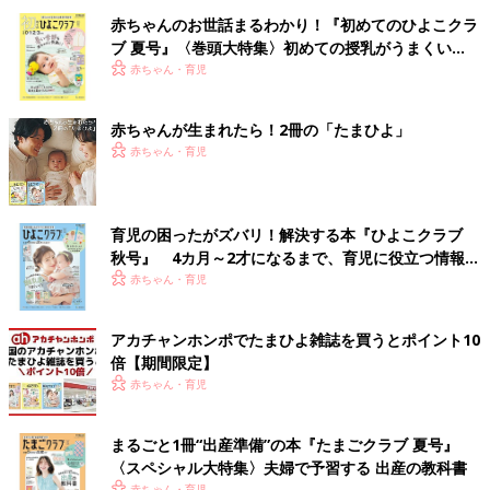
赤ちゃんのお世話まるわかり！『初めてのひよこクラ
ブ 夏号』〈巻頭大特集〉初めての授乳がうまくい
く！ おっぱい・ミルクの基本と夏のトラブル 解決テ
赤ちゃん・育児
ク
赤ちゃんが生まれたら！2冊の「たまひよ」
赤ちゃん・育児
育児の困ったがズバリ！解決する本『ひよこクラブ
秋号』 4カ月～2才になるまで、育児に役立つ情報が
いっぱい！
赤ちゃん・育児
アカチャンホンポでたまひよ雑誌を買うとポイント10
倍【期間限定】
赤ちゃん・育児
まるごと1冊“出産準備”の本『たまごクラブ 夏号』
〈スペシャル大特集〉夫婦で予習する 出産の教科書
赤ちゃん・育児