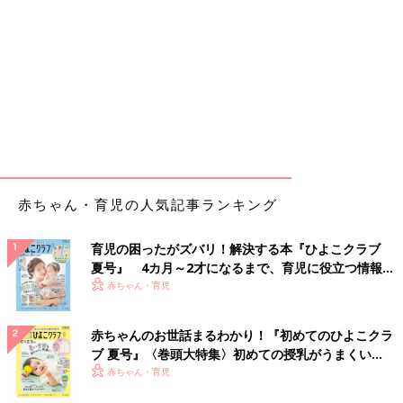
赤ちゃん・育児の人気記事ランキング
育児の困ったがズバリ！解決する本『ひよこクラブ
夏号』 4カ月～2才になるまで、育児に役立つ情報が
いっぱい！
赤ちゃん・育児
赤ちゃんのお世話まるわかり！『初めてのひよこクラ
ブ 夏号』〈巻頭大特集〉初めての授乳がうまくい
く！ おっぱい・ミルクの基本と夏のトラブル 解決テ
赤ちゃん・育児
ク