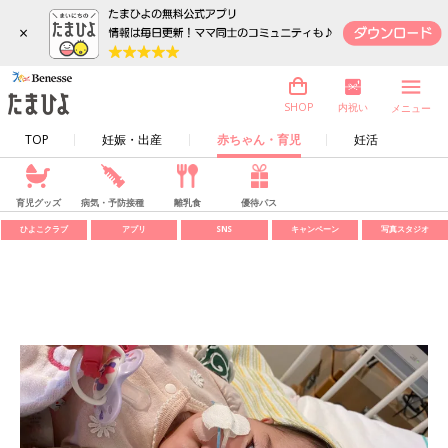
×
内祝い
SHOP
メニュー
TOP
妊娠・出産
赤ちゃん・育児
妊活
育児グッズ
病気・予防接種
離乳食
優待パス
ひよこクラブ
アプリ
SNS
キャンペーン
写真スタジオ