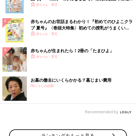
いっぱい！
赤ちゃん・育児
赤ちゃんのお世話まるわかり！『初めてのひよこクラ
ブ 夏号』〈巻頭大特集〉初めての授乳がうまくい
く！ おっぱい・ミルクの基本と夏のトラブル 解決テ
赤ちゃん・育児
ク
赤ちゃんが生まれたら！2冊の「たまひよ」
赤ちゃん・育児
お墓の撤去にいくらかかる？墓じまい費用
PR(くらしの話題)
Recommended by
ランキングをもっと見る