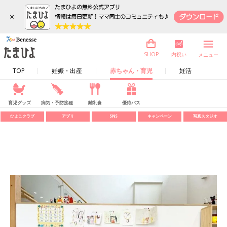
×
内祝い
SHOP
メニュー
TOP
妊娠・出産
赤ちゃん・育児
妊活
育児グッズ
病気・予防接種
離乳食
優待パス
ひよこクラブ
アプリ
SNS
キャンペーン
写真スタジオ