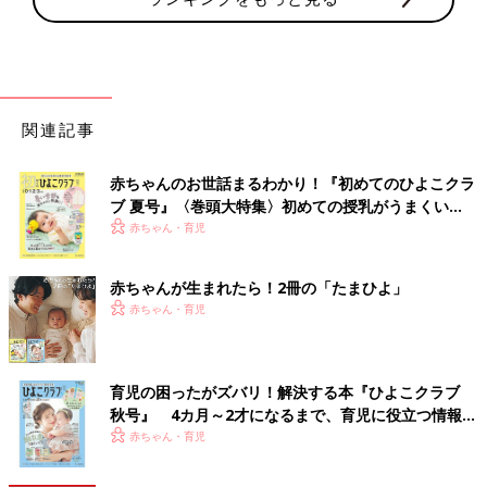
関連記事
赤ちゃんのお世話まるわかり！『初めてのひよこクラ
ブ 夏号』〈巻頭大特集〉初めての授乳がうまくい
く！ おっぱい・ミルクの基本と夏のトラブル 解決テ
赤ちゃん・育児
ク
赤ちゃんが生まれたら！2冊の「たまひよ」
赤ちゃん・育児
育児の困ったがズバリ！解決する本『ひよこクラブ
秋号』 4カ月～2才になるまで、育児に役立つ情報が
いっぱい！
赤ちゃん・育児