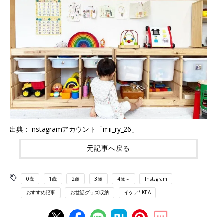
出典：Instagramアカウント「mii_ry_26」
元記事へ戻る
0歳
1歳
2歳
3歳
4歳～
Instagram
おすすめ記事
お世話グッズ収納
イケア/IKEA