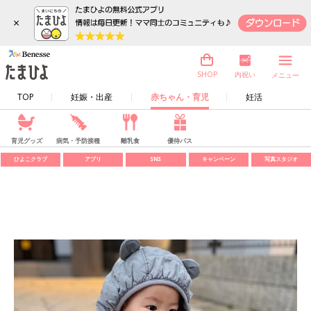
×
内祝い
SHOP
メニュー
TOP
妊娠・出産
赤ちゃん・育児
妊活
育児グッズ
病気・予防接種
離乳食
優待パス
ひよこクラブ
アプリ
SNS
キャンペーン
写真スタジオ