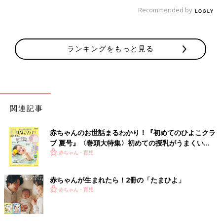
Recommended by
ランキングをもっと見る
関連記事
赤ちゃんのお世話まるわかり！『初めてのひよこクラ
ブ 夏号』〈巻頭大特集〉初めての授乳がうまくい
く！ おっぱい・ミルクの基本と夏のトラブル 解決テ
赤ちゃん・育児
ク
赤ちゃんが生まれたら！2冊の「たまひよ」
赤ちゃん・育児