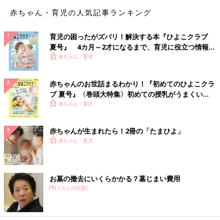
赤ちゃん・育児の人気記事ランキング
育児の困ったがズバリ！解決する本『ひよこクラブ
夏号』 4カ月～2才になるまで、育児に役立つ情報が
いっぱい！
赤ちゃん・育児
赤ちゃんのお世話まるわかり！『初めてのひよこクラ
ブ 夏号』〈巻頭大特集〉初めての授乳がうまくい
く！ おっぱい・ミルクの基本と夏のトラブル 解決テ
赤ちゃん・育児
ク
赤ちゃんが生まれたら！2冊の「たまひよ」
赤ちゃん・育児
お墓の撤去にいくらかかる？墓じまい費用
PR(くらしの話題)