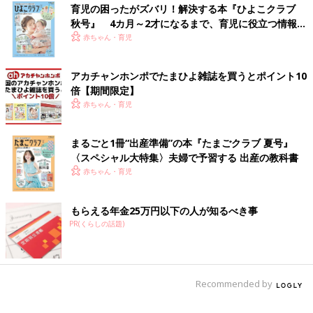
育児の困ったがズバリ！解決する本『ひよこクラブ
秋号』 4カ月～2才になるまで、育児に役立つ情報が
いっぱい！
赤ちゃん・育児
アカチャンホンポでたまひよ雑誌を買うとポイント10
倍【期間限定】
赤ちゃん・育児
まるごと1冊“出産準備”の本『たまごクラブ 夏号』
〈スペシャル大特集〉夫婦で予習する 出産の教科書
赤ちゃん・育児
もらえる年金25万円以下の人が知るべき事
PR(くらしの話題)
Recommended by