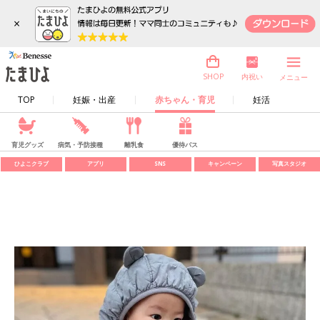
×
内祝い
SHOP
メニュー
TOP
妊娠・出産
赤ちゃん・育児
妊活
育児グッズ
病気・予防接種
離乳食
優待パス
ひよこクラブ
アプリ
SNS
キャンペーン
写真スタジオ