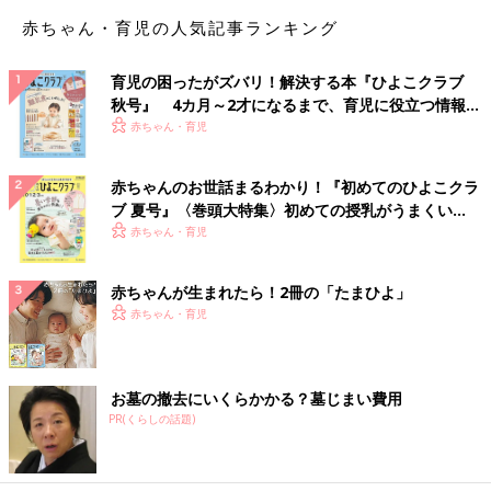
赤ちゃん・育児の人気記事ランキング
育児の困ったがズバリ！解決する本『ひよこクラブ
秋号』 4カ月～2才になるまで、育児に役立つ情報が
いっぱい！
赤ちゃん・育児
赤ちゃんのお世話まるわかり！『初めてのひよこクラ
ブ 夏号』〈巻頭大特集〉初めての授乳がうまくい
く！ おっぱい・ミルクの基本と夏のトラブル 解決テ
赤ちゃん・育児
ク
赤ちゃんが生まれたら！2冊の「たまひよ」
赤ちゃん・育児
お墓の撤去にいくらかかる？墓じまい費用
PR(くらしの話題)