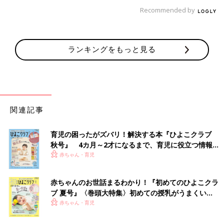
Recommended by
ランキングをもっと見る
関連記事
育児の困ったがズバリ！解決する本『ひよこクラブ
秋号』 4カ月～2才になるまで、育児に役立つ情報が
いっぱい！
赤ちゃん・育児
赤ちゃんのお世話まるわかり！『初めてのひよこクラ
ブ 夏号』〈巻頭大特集〉初めての授乳がうまくい
く！ おっぱい・ミルクの基本と夏のトラブル 解決テ
赤ちゃん・育児
ク