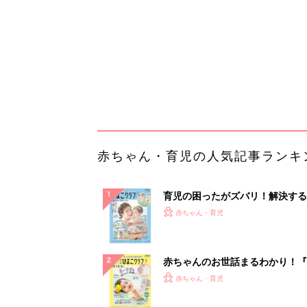
ぱい！
赤ちゃんのお世話まるわかり！『
てのひよこクラブ 夏号』〈巻頭
赤ちゃん・育児
集〉初めての授乳がうまくいく！
っぱい・ミルクの基本と夏のトラ
解決テク
赤ちゃんが生まれたら！2冊の「
ひよ」
赤ちゃん・育児
65歳以上の方は確認してみて「
いたまま放置…」実は危険信号？
プラント始...
PR（あんしんインプラント）
ランキングをもっと見る