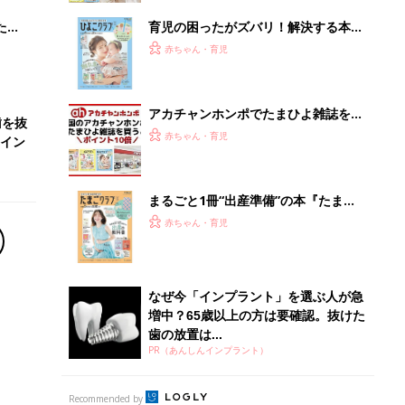
増中？65歳以上の方は要確認。抜けた
歯の放置は...
PR（あんしんインプラント）
Recommended by
離乳食はいつから？進め方は？「たまひよ きほんの離
乳食」
授乳の悩みや初めての離乳食作りに役立つ
子育てとお金
につ
妊娠・出産・育児にかかる費用やもらえる補助