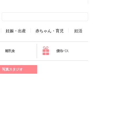
妊娠・出産
赤ちゃん・育児
妊活
離乳食
優待パス
写真スタジオ