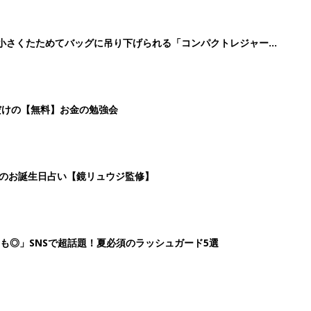
も◎」SNSで超話題！夏必須のラッシュガード5選
2
3
4
5
>
生後日数に合った情報を毎日お届け
ら産後まで長く使える無料アプリ
ダウンロード