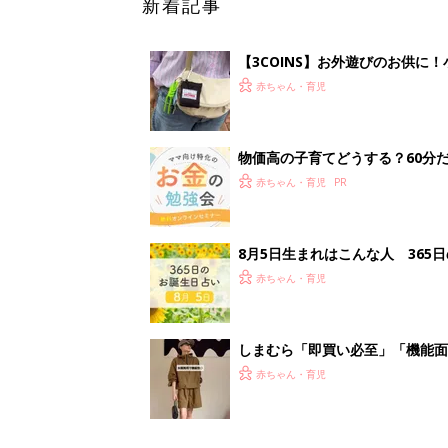
しまむら「即買い必至」「機能面
赤ちゃん・育児
<
1
妊娠日数や
妊娠中か