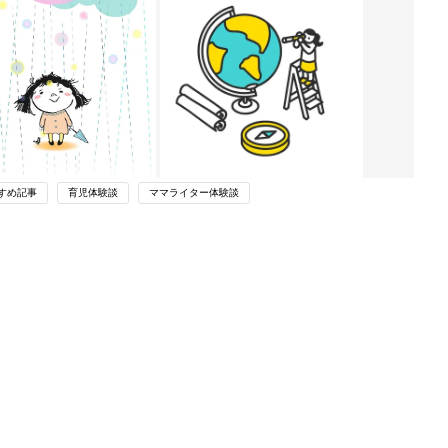
すめ記事
育児体験談
ママライター体験談
ング
関連記事
本
赤ちゃんのお世話まるわかり！『初め
2才
てのひよこクラブ 夏号』〈巻頭大特
赤ちゃん・育児
いっ
集〉初めての授乳がうまくいく！ お