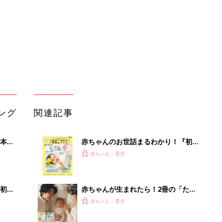
っぱい・ミルクの基本と夏のトラブル
解決テク
初め
赤ちゃんが生まれたら！2冊の「たま
大特
ひよ」
赤ちゃん・育児
 お
ブル
たま
育児の困ったがズバリ！解決する本
『ひよこクラブ 夏号』 4カ月～2才
赤ちゃん・育児
になるまで、育児に役立つ情報がいっ
ぱい！
アカチャンホンポでたまひよ雑誌を買
歯を抜
うとポイント10倍【期間限定】
赤ちゃん・育児
イン
まるごと1冊“出産準備”の本『たまご
クラブ 夏号』〈スペシャル大特集〉
赤ちゃん・育児
夫婦で予習する 出産の教科書
なぜ今「インプラント」を選ぶ人が急