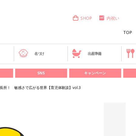
SHOP
内祝い
TOP
き
名づけ
出産準備
SNS
キャンペーン
長所！ 敏感さで広がる世界【育児体験談】vol.3