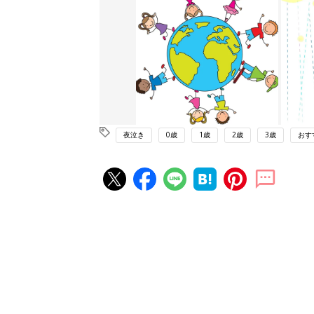
夜泣き
0歳
1歳
2歳
3歳
おす
赤ちゃん・育児の人気記事ランキ
育児の困ったがズバリ！解決する
『ひよこクラブ 夏号』 4カ月～
赤ちゃん・育児
になるまで、育児に役立つ情報が