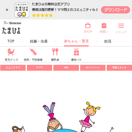
×
内祝い
SHOP
メニュー
TOP
妊娠・出産
赤ちゃん・育児
妊活
育児グッズ
病気・予防接種
離乳食
優待パス
ひよこクラブ
アプリ
SNS
キャンペーン
写真スタジオ