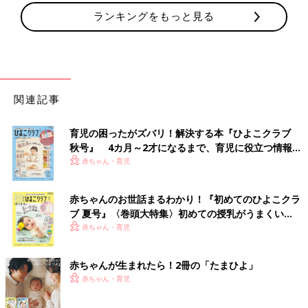
ランキングをもっと見る
関連記事
育児の困ったがズバリ！解決する本『ひよこクラブ
秋号』 4カ月～2才になるまで、育児に役立つ情報が
いっぱい！
赤ちゃん・育児
赤ちゃんのお世話まるわかり！『初めてのひよこクラ
ブ 夏号』〈巻頭大特集〉初めての授乳がうまくい
く！ おっぱい・ミルクの基本と夏のトラブル 解決テ
赤ちゃん・育児
ク
赤ちゃんが生まれたら！2冊の「たまひよ」
赤ちゃん・育児