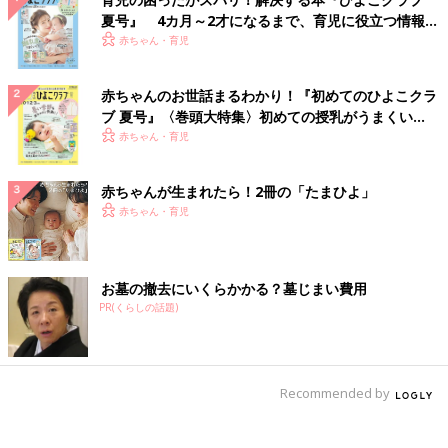
夏号』 4カ月～2才になるまで、育児に役立つ情報が
いっぱい！
赤ちゃん・育児
赤ちゃんのお世話まるわかり！『初めてのひよこクラ
ブ 夏号』〈巻頭大特集〉初めての授乳がうまくい
く！ おっぱい・ミルクの基本と夏のトラブル 解決テ
赤ちゃん・育児
ク
赤ちゃんが生まれたら！2冊の「たまひよ」
赤ちゃん・育児
お墓の撤去にいくらかかる？墓じまい費用
PR(くらしの話題)
Recommended by