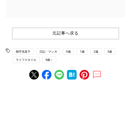
元記事へ戻る
御手洗直子
日記・マンガ
0歳
1歳
2歳
3歳
ライフスタイル
4歳～