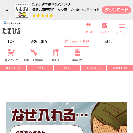
×
内祝い
SHOP
メニュー
TOP
妊娠・出産
赤ちゃん・育児
妊活
育児グッズ
病気・予防接種
離乳食
優待パス
ひよこクラブ
アプリ
SNS
キャンペーン
写真スタジオ