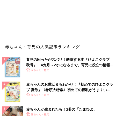
赤ちゃん・育児の人気記事ランキング
育児の困ったがズバリ！解決する本『ひよこクラブ
秋号』 4カ月～2才になるまで、育児に役立つ情報が
いっぱい！
赤ちゃん・育児
赤ちゃんのお世話まるわかり！『初めてのひよこクラ
ブ 夏号』〈巻頭大特集〉初めての授乳がうまくい
く！ おっぱい・ミルクの基本と夏のトラブル 解決テ
赤ちゃん・育児
ク
赤ちゃんが生まれたら！2冊の「たまひよ」
赤ちゃん・育児