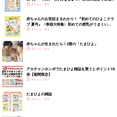
いっぱい！
赤ちゃん・育児
赤ちゃんのお世話まるわかり！『初めてのひよこクラ
ブ 夏号』〈巻頭大特集〉初めての授乳がうまくい
く！ おっぱい・ミルクの基本と夏のトラブル 解決テ
赤ちゃん・育児
ク
赤ちゃんが生まれたら！2冊の「たまひよ」
赤ちゃん・育児
アカチャンホンポでたまひよ雑誌を買うとポイント10
倍【期間限定】
赤ちゃん・育児
たまひよの雑誌
赤ちゃん・育児