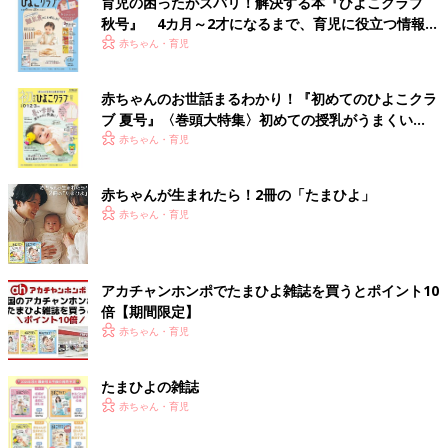
育児の困ったがズバリ！解決する本『ひよこクラブ
秋号』 4カ月～2才になるまで、育児に役立つ情報が
いっぱい！
赤ちゃん・育児
赤ちゃんのお世話まるわかり！『初めてのひよこクラ
ブ 夏号』〈巻頭大特集〉初めての授乳がうまくい
く！ おっぱい・ミルクの基本と夏のトラブル 解決テ
赤ちゃん・育児
ク
赤ちゃんが生まれたら！2冊の「たまひよ」
赤ちゃん・育児
アカチャンホンポでたまひよ雑誌を買うとポイント10
倍【期間限定】
赤ちゃん・育児
たまひよの雑誌
赤ちゃん・育児