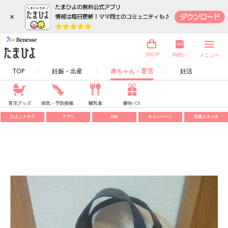
×
内祝い
SHOP
メニュー
TOP
妊娠・出産
赤ちゃん・育児
妊活
育児グッズ
病気・予防接種
離乳食
優待パス
ひよこクラブ
アプリ
SNS
キャンペーン
写真スタジオ