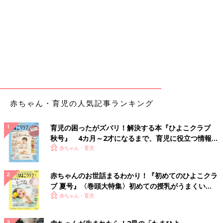
赤ちゃん・育児の人気記事ランキング
育児の困ったがズバリ！解決する本『ひよこクラブ
秋号』 4カ月～2才になるまで、育児に役立つ情報が
いっぱい！
赤ちゃん・育児
赤ちゃんのお世話まるわかり！『初めてのひよこクラ
ブ 夏号』〈巻頭大特集〉初めての授乳がうまくい
く！ おっぱい・ミルクの基本と夏のトラブル 解決テ
赤ちゃん・育児
ク