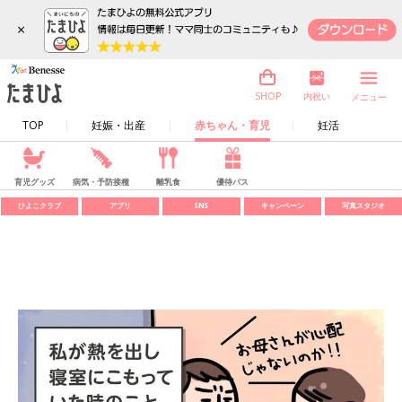
×
内祝い
SHOP
メニュー
TOP
妊娠・出産
赤ちゃん・育児
妊活
育児グッズ
病気・予防接種
離乳食
優待パス
ひよこクラブ
アプリ
SNS
キャンペーン
写真スタジオ