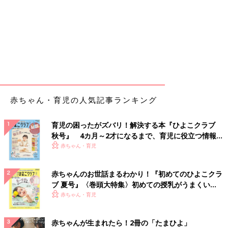
赤ちゃん・育児の人気記事ランキング
育児の困ったがズバリ！解決する本『ひよこクラブ
秋号』 4カ月～2才になるまで、育児に役立つ情報が
いっぱい！
赤ちゃん・育児
赤ちゃんのお世話まるわかり！『初めてのひよこクラ
ブ 夏号』〈巻頭大特集〉初めての授乳がうまくい
く！ おっぱい・ミルクの基本と夏のトラブル 解決テ
赤ちゃん・育児
ク
赤ちゃんが生まれたら！2冊の「たまひよ」