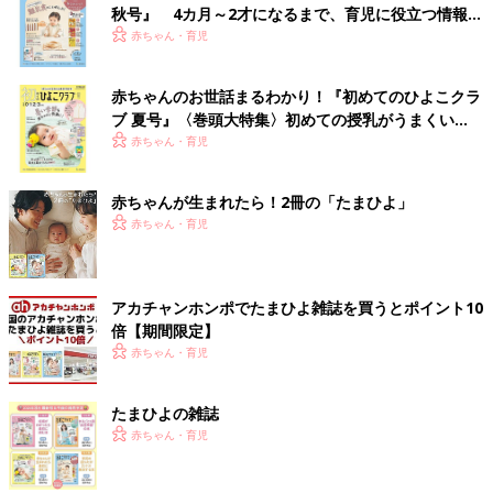
秋号』 4カ月～2才になるまで、育児に役立つ情報が
いっぱい！
赤ちゃん・育児
赤ちゃんのお世話まるわかり！『初めてのひよこクラ
ブ 夏号』〈巻頭大特集〉初めての授乳がうまくい
く！ おっぱい・ミルクの基本と夏のトラブル 解決テ
赤ちゃん・育児
ク
赤ちゃんが生まれたら！2冊の「たまひよ」
赤ちゃん・育児
アカチャンホンポでたまひよ雑誌を買うとポイント10
倍【期間限定】
赤ちゃん・育児
たまひよの雑誌
赤ちゃん・育児