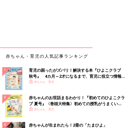
赤ちゃん・育児の人気記事ランキング
育児の困ったがズバリ！解決する本『ひよこクラブ
秋号』 4カ月～2才になるまで、育児に役立つ情報が
いっぱい！
赤ちゃん・育児
赤ちゃんのお世話まるわかり！『初めてのひよこクラ
ブ 夏号』〈巻頭大特集〉初めての授乳がうまくい
く！ おっぱい・ミルクの基本と夏のトラブル 解決テ
赤ちゃん・育児
ク
赤ちゃんが生まれたら！2冊の「たまひよ」