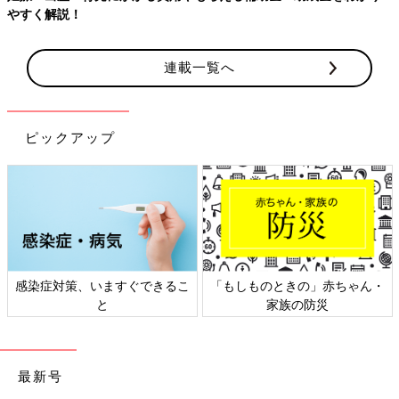
連載一覧へ
ピックアップ
ときの」赤ちゃん・
日本外来小児科学会リーフレッ
六星占術 細
家族の防災
ト検討会
最新号