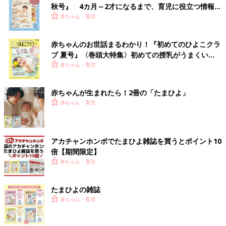
秋号』 4カ月～2才になるまで、育児に役立つ情報が
いっぱい！
赤ちゃん・育児
赤ちゃんのお世話まるわかり！『初めてのひよこクラ
ブ 夏号』〈巻頭大特集〉初めての授乳がうまくい
く！ おっぱい・ミルクの基本と夏のトラブル 解決テ
赤ちゃん・育児
ク
赤ちゃんが生まれたら！2冊の「たまひよ」
赤ちゃん・育児
アカチャンホンポでたまひよ雑誌を買うとポイント10
倍【期間限定】
赤ちゃん・育児
たまひよの雑誌
赤ちゃん・育児