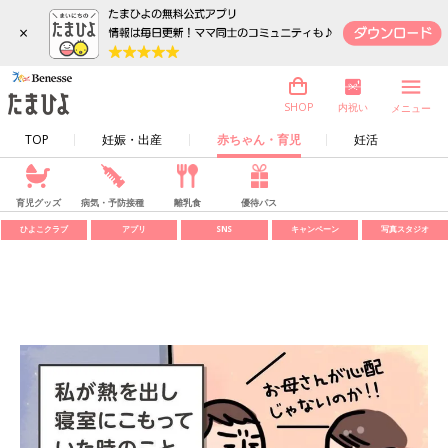
×
内祝い
SHOP
メニュー
TOP
妊娠・出産
赤ちゃん・育児
妊活
育児グッズ
病気・予防接種
離乳食
優待パス
ひよこクラブ
アプリ
SNS
キャンペーン
写真スタジオ