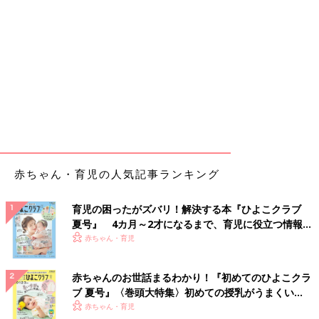
赤ちゃん・育児の人気記事ランキング
育児の困ったがズバリ！解決する本『ひよこクラブ
夏号』 4カ月～2才になるまで、育児に役立つ情報が
いっぱい！
赤ちゃん・育児
赤ちゃんのお世話まるわかり！『初めてのひよこクラ
ブ 夏号』〈巻頭大特集〉初めての授乳がうまくい
く！ おっぱい・ミルクの基本と夏のトラブル 解決テ
赤ちゃん・育児