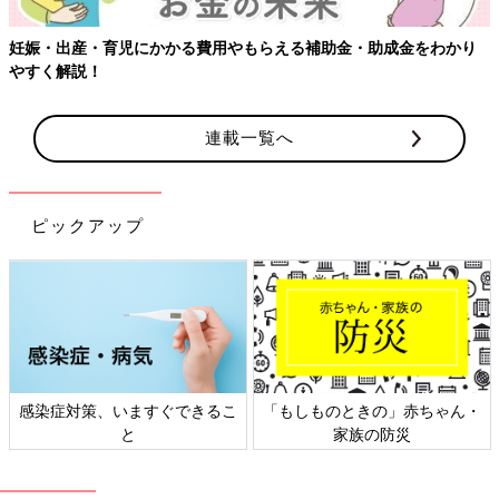
【ワクチン接種できるものも】妊婦の感染症対策、知っておいて！
連載一覧へ
ピックアップ
ん・
日本外来小児科学会リーフレッ
六星占術 細木かおりさんの人
ト検討会
相談