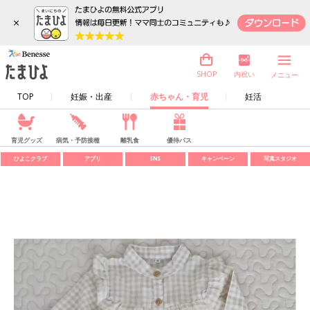
×
内祝い
SHOP
メニュー
TOP
妊娠・出産
赤ちゃん・育児
妊活
育児グッズ
病気・予防接種
離乳食
優待パス
ひよこクラブ
アプリ
SNS
キャンペーン
写真スタジオ