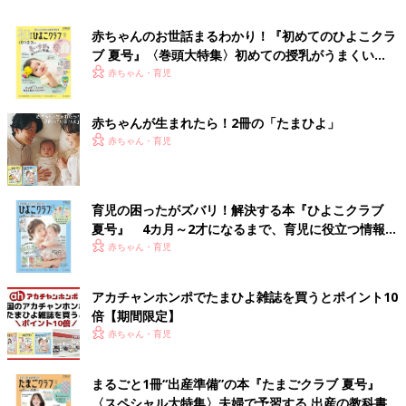
赤ちゃんのお世話まるわかり！『初めてのひよこクラ
ブ 夏号』〈巻頭大特集〉初めての授乳がうまくい
く！ おっぱい・ミルクの基本と夏のトラブル 解決テ
赤ちゃん・育児
ク
赤ちゃんが生まれたら！2冊の「たまひよ」
赤ちゃん・育児
育児の困ったがズバリ！解決する本『ひよこクラブ
夏号』 4カ月～2才になるまで、育児に役立つ情報が
いっぱい！
赤ちゃん・育児
アカチャンホンポでたまひよ雑誌を買うとポイント10
倍【期間限定】
赤ちゃん・育児
まるごと1冊“出産準備”の本『たまごクラブ 夏号』
〈スペシャル大特集〉夫婦で予習する 出産の教科書