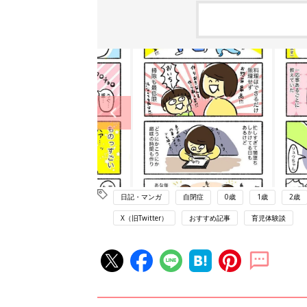
日記・マンガ
自閉症
0歳
1歳
2歳
X（旧Twitter）
おすすめ記事
育児体験談