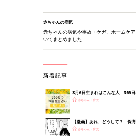
赤ちゃんの病気
赤ちゃんの病気や事故・ケガ、ホームケア
いてまとめました
新着記事
8月6日生まれはこんな人 365
赤ちゃん・育児
【漫画】あれ、どうして？ 保
がする……！『ふうふう子育て ＃
赤ちゃん・育児