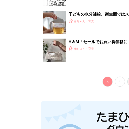
子どもの水分補給。衛生面ではス
く3つのコツとは？【専門家監修
赤ちゃん・育児
H＆М「セールでお買い得価格に
赤ちゃん・育児
<
1