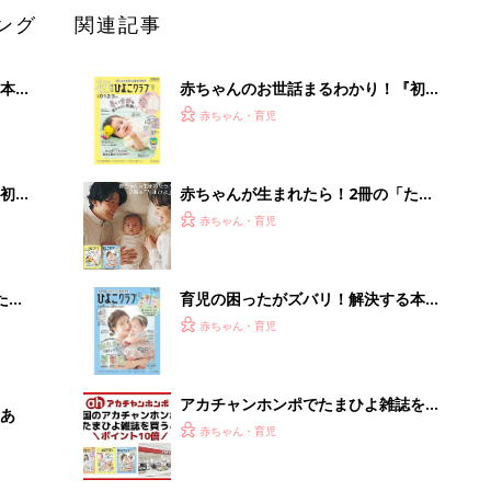
ング
関連記事
本
赤ちゃんのお世話まるわかり！『初め
2才
てのひよこクラブ 夏号』〈巻頭大特
赤ちゃん・育児
いっ
集〉初めての授乳がうまくいく！ お
っぱい・ミルクの基本と夏のトラブル
解決テク
初め
赤ちゃんが生まれたら！2冊の「たま
大特
ひよ」
赤ちゃん・育児
 お
ブル
たま
育児の困ったがズバリ！解決する本
『ひよこクラブ 夏号』 4カ月～2才
赤ちゃん・育児
になるまで、育児に役立つ情報がいっ
ぱい！
アカチャンホンポでたまひよ雑誌を買
あ
うとポイント10倍【期間限定】
赤ちゃん・育児