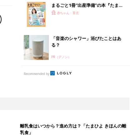
まるごと1冊“出産準備”の本『たまご
クラブ 夏号』〈スペシャル大特集〉
赤ちゃん・育児
夫婦で予習する 出産の教科書
「音楽のシャワー」浴びたことはあ
る？
PR（デノン）
Recommended by
離乳食はいつから？進め方は？「たまひよ きほんの離
乳食」