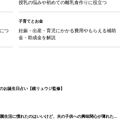
授乳の悩みや初めての離乳食作りに役立つ
子育てとお金
につ
妊娠・出産・育児にかかる費用やもらえる補助
金・助成金を解説
日のお誕生日占い【鏡リュウジ監修】
育園生活に慣れたのはいいけど、夫の子供への興味関心が薄れた気
91』