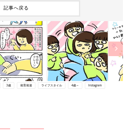
記事へ戻る
3歳
発育発達
ライフスタイル
4歳～
Instagram