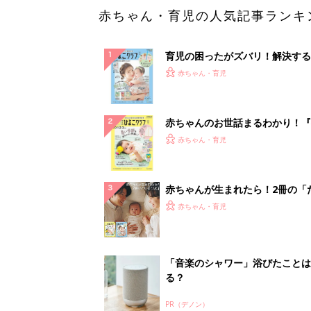
赤ちゃん・育児の人気記事ランキ
育児の困ったがズバリ！解決する
『ひよこクラブ 夏号』 4カ月～
赤ちゃん・育児
になるまで、育児に役立つ情報が
ぱい！
赤ちゃんのお世話まるわかり！『
てのひよこクラブ 夏号』〈巻頭
赤ちゃん・育児
集〉初めての授乳がうまくいく！
っぱい・ミルクの基本と夏のトラ
解決テク
赤ちゃんが生まれたら！2冊の「
ひよ」
赤ちゃん・育児
「音楽のシャワー」浴びたことは
る？
PR（デノン）