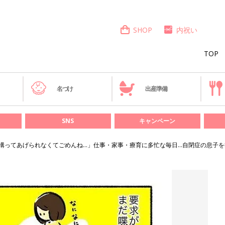
SHOP
内祝い
TOP
き
名づけ
出産準備
SNS
キャンペーン
構ってあげられなくてごめんね…」仕事・家事・療育に多忙な毎日…自閉症の息子