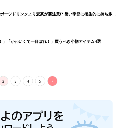
ポーツドリンクより麦茶が要注意!? 暑い季節に衛生的に持ち歩
】
！」「かわいくて一目ぼれ！」買うべき小物アイテム4選
2
3
4
5
>