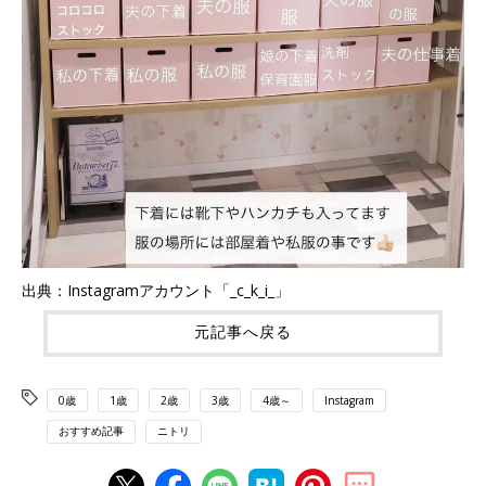
出典：Instagramアカウント「_c_k_i_」
元記事へ戻る
0歳
1歳
2歳
3歳
4歳～
Instagram
おすすめ記事
ニトリ