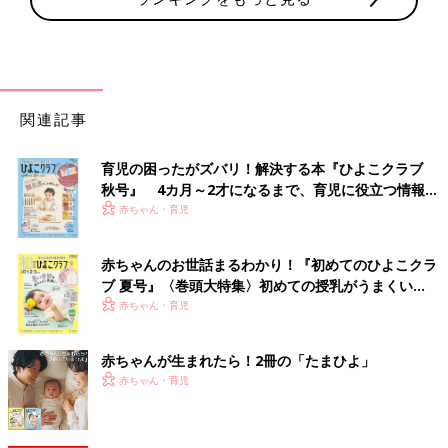
関連記事
育児の困ったがズバリ！解決する本『ひよこクラブ
秋号』 4カ月～2才になるまで、育児に役立つ情報が
いっぱい！
赤ちゃん・育児
赤ちゃんのお世話まるわかり！『初めてのひよこクラ
ブ 夏号』〈巻頭大特集〉初めての授乳がうまくい
く！ おっぱい・ミルクの基本と夏のトラブル 解決テ
赤ちゃん・育児
ク
赤ちゃんが生まれたら！2冊の「たまひよ」
赤ちゃん・育児