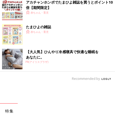
アカチャンホンポでたまひよ雑誌を買うとポイント10
倍【期間限定】
赤ちゃん・育児
たまひよの雑誌
赤ちゃん・育児
【大人気】ひんやり冷感寝具で快適な睡眠を
あなたに。
PR(アイリスプラザ)
Recommended by
特集