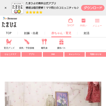
×
内祝い
SHOP
メニュー
TOP
妊娠・出産
赤ちゃん・育児
妊活
育児グッズ
病気・予防接種
離乳食
優待パス
ひよこクラブ
アプリ
SNS
キャンペーン
写真スタジオ