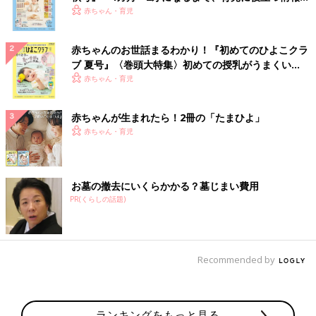
いっぱい！
赤ちゃん・育児
赤ちゃんのお世話まるわかり！『初めてのひよこクラ
ブ 夏号』〈巻頭大特集〉初めての授乳がうまくい
く！ おっぱい・ミルクの基本と夏のトラブル 解決テ
赤ちゃん・育児
ク
赤ちゃんが生まれたら！2冊の「たまひよ」
赤ちゃん・育児
お墓の撤去にいくらかかる？墓じまい費用
PR(くらしの話題)
Recommended by
ランキングをもっと見る