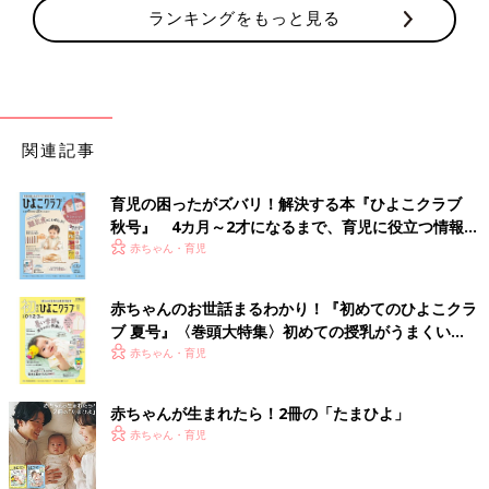
ランキングをもっと見る
関連記事
育児の困ったがズバリ！解決する本『ひよこクラブ
秋号』 4カ月～2才になるまで、育児に役立つ情報が
いっぱい！
赤ちゃん・育児
赤ちゃんのお世話まるわかり！『初めてのひよこクラ
ブ 夏号』〈巻頭大特集〉初めての授乳がうまくい
く！ おっぱい・ミルクの基本と夏のトラブル 解決テ
赤ちゃん・育児
ク
赤ちゃんが生まれたら！2冊の「たまひよ」
赤ちゃん・育児