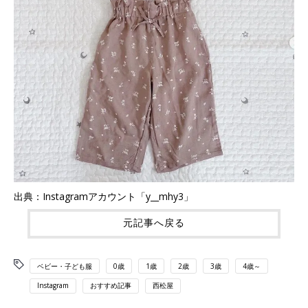
出典：Instagramアカウント「y__mhy3」
元記事へ戻る
ベビー・子ども服
0歳
1歳
2歳
3歳
4歳～
Instagram
おすすめ記事
西松屋