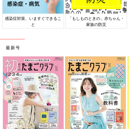
できるこ
「もしものときの」赤ちゃん・
日本外来小児科学会リ
家族の防災
ト検討会
最新号