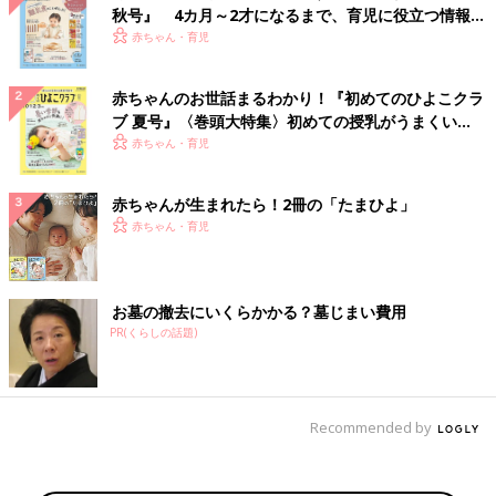
秋号』 4カ月～2才になるまで、育児に役立つ情報が
いっぱい！
赤ちゃん・育児
赤ちゃんのお世話まるわかり！『初めてのひよこクラ
ブ 夏号』〈巻頭大特集〉初めての授乳がうまくい
く！ おっぱい・ミルクの基本と夏のトラブル 解決テ
赤ちゃん・育児
ク
赤ちゃんが生まれたら！2冊の「たまひよ」
赤ちゃん・育児
お墓の撤去にいくらかかる？墓じまい費用
PR(くらしの話題)
Recommended by