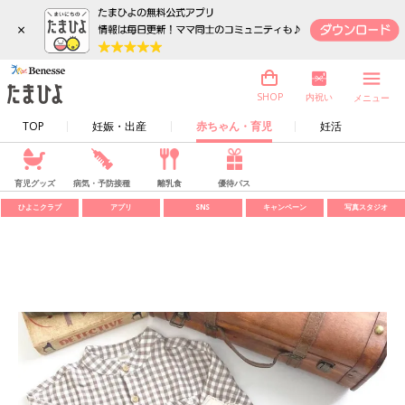
×
内祝い
SHOP
メニュー
TOP
妊娠・出産
赤ちゃん・育児
妊活
育児グッズ
病気・予防接種
離乳食
優待パス
ひよこクラブ
アプリ
SNS
キャンペーン
写真スタジオ