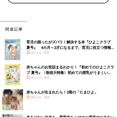
関連記事
育児の困ったがズバリ！解決する本『ひよこクラブ
夏号』 4カ月～2才になるまで、育児に役立つ情報が
いっぱい！
赤ちゃん・育児
赤ちゃんのお世話まるわかり！『初めてのひよこクラ
ブ 夏号』〈巻頭大特集〉初めての授乳がうまくい
く！ おっぱい・ミルクの基本と夏のトラブル 解決テ
赤ちゃん・育児
ク
赤ちゃんが生まれたら！2冊の「たまひよ」
赤ちゃん・育児