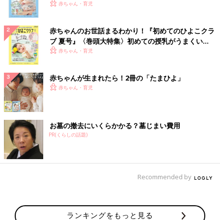
いっぱい！
赤ちゃん・育児
赤ちゃんのお世話まるわかり！『初めてのひよこクラ
ブ 夏号』〈巻頭大特集〉初めての授乳がうまくい
く！ おっぱい・ミルクの基本と夏のトラブル 解決テ
赤ちゃん・育児
ク
赤ちゃんが生まれたら！2冊の「たまひよ」
赤ちゃん・育児
お墓の撤去にいくらかかる？墓じまい費用
PR(くらしの話題)
Recommended by
ランキングをもっと見る