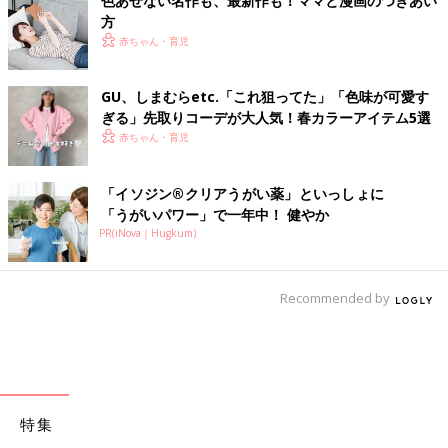
色あせない名作も、最新作も！ママと漫画のつきあい
方
赤ちゃん・育児
GU、しまむらetc.「これ狙ってた」「色味が可愛す
ぎる」先取りコーデが大人気！春カラーアイテム5選
赤ちゃん・育児
「イソジン®クリアうがい薬」といっしょに
「うがいパワー」で一年中！ 健やか
PR(iNova｜Hugkum)
Recommended by
特集