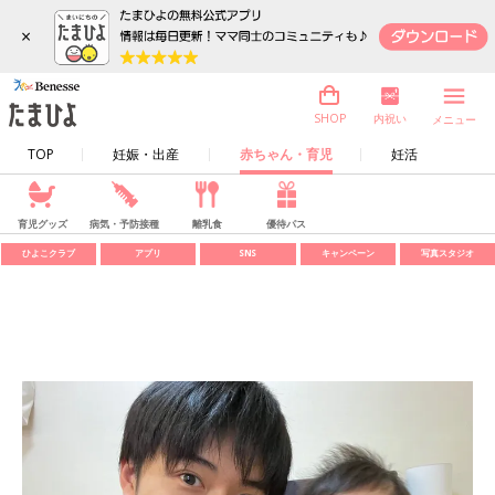
×
内祝い
SHOP
メニュー
TOP
妊娠・出産
赤ちゃん・育児
妊活
育児グッズ
病気・予防接種
離乳食
優待パス
ひよこクラブ
アプリ
SNS
キャンペーン
写真スタジオ