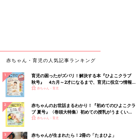
赤ちゃん・育児の人気記事ランキング
育児の困ったがズバリ！解決する本『ひよこクラブ
秋号』 4カ月～2才になるまで、育児に役立つ情報が
いっぱい！
赤ちゃん・育児
赤ちゃんのお世話まるわかり！『初めてのひよこクラ
ブ 夏号』〈巻頭大特集〉初めての授乳がうまくい
く！ おっぱい・ミルクの基本と夏のトラブル 解決テ
赤ちゃん・育児
ク
赤ちゃんが生まれたら！2冊の「たまひよ」