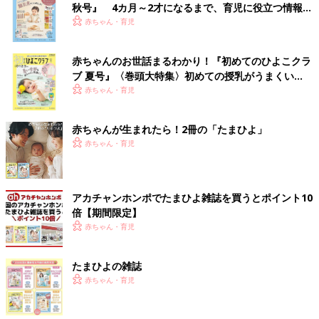
秋号』 4カ月～2才になるまで、育児に役立つ情報が
いっぱい！
赤ちゃん・育児
赤ちゃんのお世話まるわかり！『初めてのひよこクラ
ブ 夏号』〈巻頭大特集〉初めての授乳がうまくい
く！ おっぱい・ミルクの基本と夏のトラブル 解決テ
赤ちゃん・育児
ク
赤ちゃんが生まれたら！2冊の「たまひよ」
赤ちゃん・育児
アカチャンホンポでたまひよ雑誌を買うとポイント10
倍【期間限定】
赤ちゃん・育児
たまひよの雑誌
赤ちゃん・育児