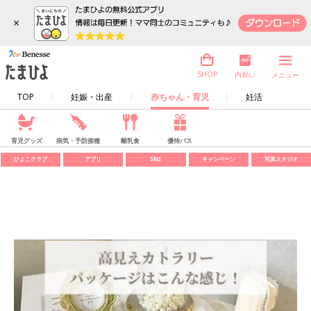
×
内祝い
SHOP
メニュー
TOP
妊娠・出産
赤ちゃん・育児
妊活
育児グッズ
病気・予防接種
離乳食
優待パス
ひよこクラブ
アプリ
SNS
キャンペーン
写真スタジオ