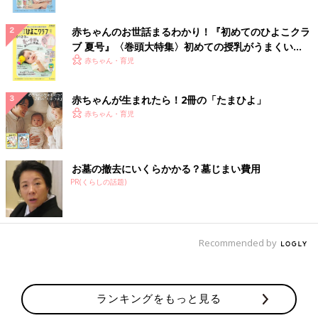
赤ちゃんのお世話まるわかり！『初めてのひよこクラ
ブ 夏号』〈巻頭大特集〉初めての授乳がうまくい
く！ おっぱい・ミルクの基本と夏のトラブル 解決テ
赤ちゃん・育児
ク
赤ちゃんが生まれたら！2冊の「たまひよ」
赤ちゃん・育児
お墓の撤去にいくらかかる？墓じまい費用
PR(くらしの話題)
Recommended by
ランキングをもっと見る