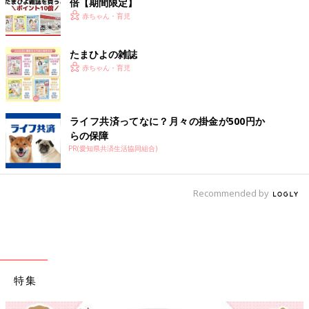
倍【期間限定】
赤ちゃん・育児
たまひよの雑誌
赤ちゃん・育児
ライフ共済ってなに？月々の掛金が500円か
らの保障
PR(愛知県共済生活協同組合)
Recommended by
特集