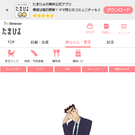
×
内祝い
SHOP
メニュー
TOP
妊娠・出産
赤ちゃん・育児
妊活
育児グッズ
病気・予防接種
離乳食
優待パス
ひよこクラブ
アプリ
SNS
キャンペーン
写真スタジオ