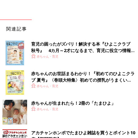
関連記事
育児の困ったがズバリ！解決する本『ひよこクラブ
秋号』 4カ月～2才になるまで、育児に役立つ情報が
いっぱい！
赤ちゃん・育児
赤ちゃんのお世話まるわかり！『初めてのひよこクラ
ブ 夏号』〈巻頭大特集〉初めての授乳がうまくい
く！ おっぱい・ミルクの基本と夏のトラブル 解決テ
赤ちゃん・育児
ク
赤ちゃんが生まれたら！2冊の「たまひよ」
赤ちゃん・育児
アカチャンホンポでたまひよ雑誌を買うとポイント10