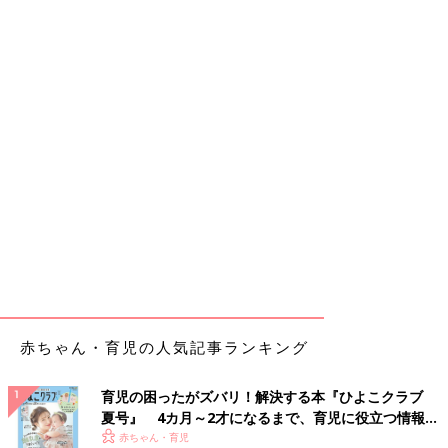
赤ちゃん・育児の人気記事ランキング
育児の困ったがズバリ！解決する本『ひよこクラブ
夏号』 4カ月～2才になるまで、育児に役立つ情報が
いっぱい！
赤ちゃん・育児