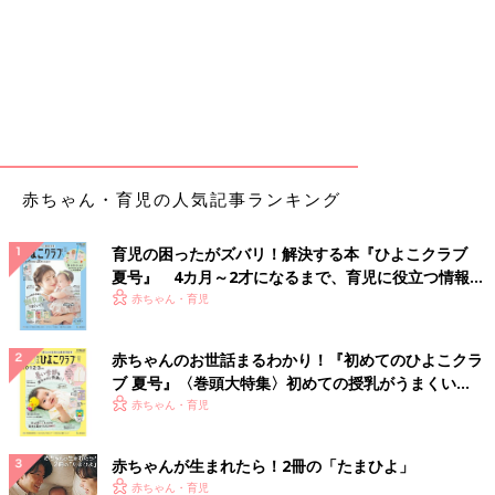
赤ちゃん・育児の人気記事ランキング
育児の困ったがズバリ！解決する本『ひよこクラブ
夏号』 4カ月～2才になるまで、育児に役立つ情報が
いっぱい！
赤ちゃん・育児
赤ちゃんのお世話まるわかり！『初めてのひよこクラ
ブ 夏号』〈巻頭大特集〉初めての授乳がうまくい
く！ おっぱい・ミルクの基本と夏のトラブル 解決テ
赤ちゃん・育児
ク
赤ちゃんが生まれたら！2冊の「たまひよ」
赤ちゃん・育児