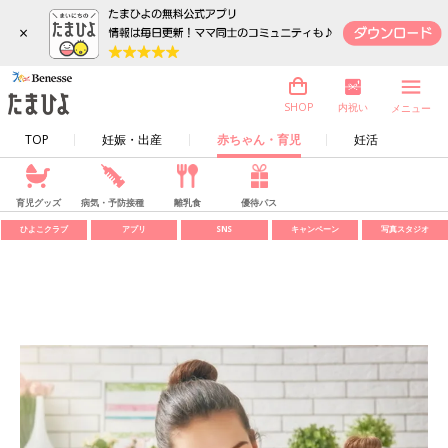
×
内祝い
SHOP
メニュー
TOP
妊娠・出産
赤ちゃん・育児
妊活
育児グッズ
病気・予防接種
離乳食
優待パス
ひよこクラブ
アプリ
SNS
キャンペーン
写真スタジオ